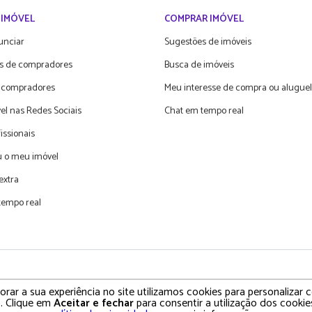
 IMÓVEL
COMPRAR IMÓVEL
unciar
Sugestões de imóveis
s de compradores
Busca de imóveis
 compradores
Meu interesse de compra ou aluguel
el nas Redes Sociais
Chat em tempo real
fissionais
 o meu imóvel
extra
tempo real
olítica de Privacidade • Termos e Condições de Uso
rar a sua experiência no site utilizamos cookies para personalizar
. Clique em
Aceitar e fechar
para consentir a utilização dos cookies