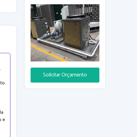
fabricantes Daikin--Fujitsu--Elgin--
Gree--Trane --Agratto--Lg Nosso
endereço; Rua Corunha nº16
Centro de Diadema Especialista
em instalações de VRV --VRF --
MULTI SPLIT
,
Solicitar Orçamento
to.
la
o e