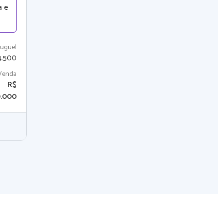
a e
luguel
4.500
Venda
R$
.000