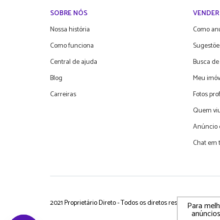
SOBRE NÓS
VENDER
Nossa história
Como an
Como funciona
Sugestõe
Central de ajuda
Busca de
Blog
Meu imóv
Carreiras
Fotos pro
Quem viu
Anúncio 
Chat em 
2021 Proprietário Direto - Todos os diretos reservados
P
Para melho
anúncios