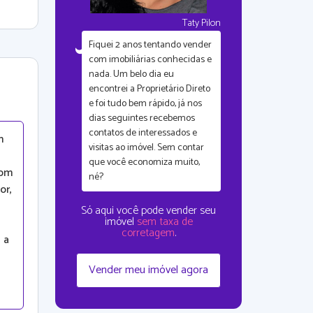
Taty Pilon
Fiquei
2 anos tentando vender
com imobiliárias conhecidas
e
nada. Um belo dia eu
encontrei a Proprietário Direto
e foi tudo bem rápido, já nos
dias seguintes recebemos
contatos de interessados e
m
visitas ao imóvel. Sem contar
que
você economiza muito,
Com
né?
or,
Só aqui você pode vender seu
imóvel
sem taxa de
corretagem
.
 a
Vender meu imóvel agora