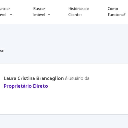
unciar
Buscar
Histórias de
Como
óvel
Imóvel
Clientes
Funciona?
ion
Laura Cristina Brancaglion
é usuário da
Proprietário Direto