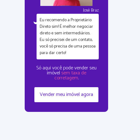
José Braz
Eu recomendo a Proprietário
Direto sim!
É melhor negociar
direto e sem intermediários.
Eu só precisei de um contato,
você só precisa de uma pessoa
para dar certo!
Só aqui você pode vender seu
imóvel
sem taxa de
corretagem
.
Vender meu imóvel agora