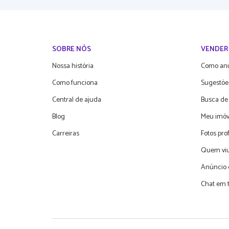
SOBRE NÓS
VENDER
Nossa história
Como an
Como funciona
Sugestõe
Central de ajuda
Busca de
Blog
Meu imóv
Carreiras
Fotos pro
Quem viu
Anúncio 
Chat em 