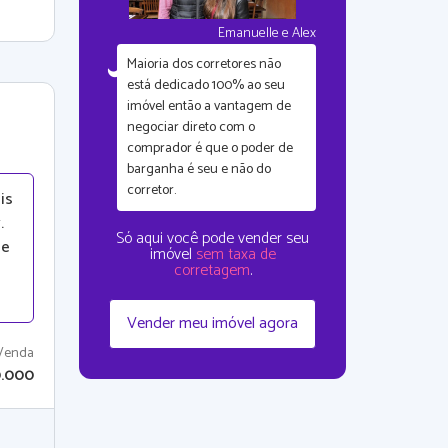
Emanuelle e Alex
Maioria dos corretores não
está dedicado 100% ao seu
imóvel então a vantagem de
negociar direto com o
comprador é que
o poder de
barganha é seu
e não do
corretor.
is
.
Só aqui você pode vender seu
de
imóvel
sem taxa de
corretagem
.
Vender meu imóvel agora
Venda
.000