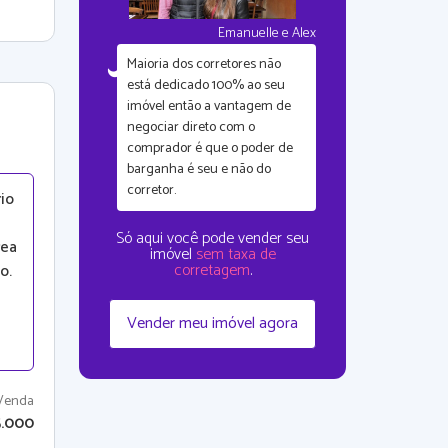
Emanuelle e Alex
Maioria dos corretores não
está dedicado 100% ao seu
imóvel então a vantagem de
negociar direto com o
comprador é que
o poder de
barganha é seu
e não do
corretor.
io
Só aqui você pode vender seu
rea
imóvel
sem taxa de
corretagem
.
o.
Vender meu imóvel agora
Venda
5.000