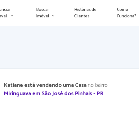
unciar
Buscar
Histórias de
Como
óvel
Imóvel
Clientes
Funciona?
Katiane está vendendo uma Casa
no bairro
Miringuava em São José dos Pinhais - PR