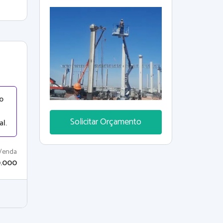
acabamentos e reformas com
mão de obra especializada e
qualificada.
o
Solicitar Orçamento
l.
Venda
0.000