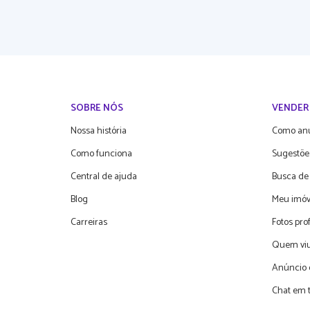
SOBRE NÓS
VENDER
Nossa história
Como an
Como funciona
Sugestõe
Central de ajuda
Busca de
Blog
Meu imóv
Carreiras
Fotos pro
Quem viu
Anúncio 
Chat em 