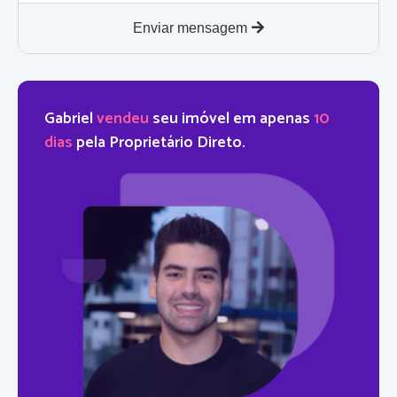
Enviar mensagem
Gabriel
vendeu
seu imóvel em apenas
10
dias
pela Proprietário Direto.