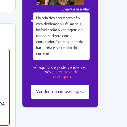
Emanuelle e Alex
Maioria dos corretores não
está dedicado 100% ao seu
imóvel então a vantagem de
negociar direto com o
comprador é que
o poder de
barganha é seu
e não do
corretor.
Só aqui você pode vender seu
imóvel
sem taxa de
corretagem
.
Vender meu imóvel agora
ARA