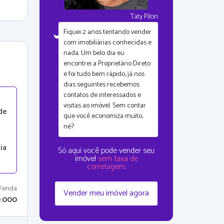
Taty Pilon
Fiquei
2 anos tentando vender
com imobiliárias conhecidas
e
nada. Um belo dia eu
encontrei a Proprietário Direto
e foi tudo bem rápido, já nos
dias seguintes recebemos
contatos de interessados e
visitas ao imóvel. Sem contar
de
que
você economiza muito,
né?
ia
Só aqui você pode vender seu
imóvel
sem taxa de
corretagem
.
Venda
Vender meu imóvel agora
9.000