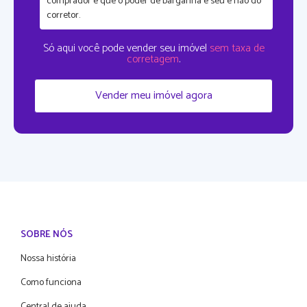
comprador é que
o poder de barganha é seu
e não do
corretor.
Só aqui você pode vender seu imóvel
sem taxa de
corretagem
.
Vender meu imóvel agora
SOBRE NÓS
Nossa história
Como funciona
Central de ajuda