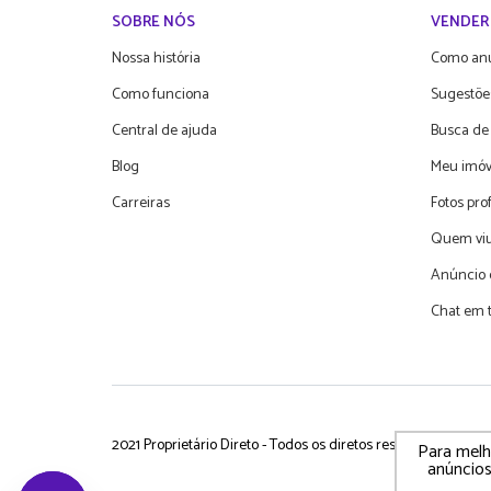
SOBRE NÓS
VENDER
Nossa história
Como an
Como funciona
Sugestõe
Central de ajuda
Busca de
Blog
Meu imóv
Carreiras
Fotos pro
Quem viu
Anúncio 
Chat em 
2021 Proprietário Direto - Todos os diretos reservados
P
Para melho
anúncios