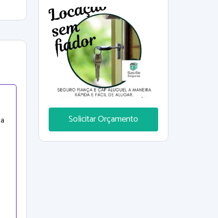
FIADOR está aqui a melhor
solução . Consulte-nos 11
940467912 11 957282821
Solicitar Orçamento
ca