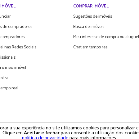
 IMÓVEL
COMPRAR IMÓVEL
unciar
Sugestões de imóveis
s de compradores
Busca de imóveis
 compradores
Meu interesse de compra ou aluguel
el nas Redes Sociais
Chat em tempo real
fissionais
 o meu imóvel
extra
tempo real
olítica de Privacidade • Termos e Condições de Uso
rar a sua experiência no site utilizamos cookies para personalizar
. Clique em
Aceitar e fechar
para consentir a utilização dos cookies
política de privacidade
para mais informações.