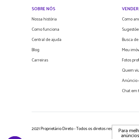
SOBRE NÓS
VENDER
Nossa história
Como an
Como funciona
Sugestõe
Central de ajuda
Busca de
Blog
Meu imóv
Carreiras
Fotos pro
Quem viu
Anúncio 
Chat em 
2021 Proprietário Direto - Todos os diretos reservados
P
Para melho
anúncios