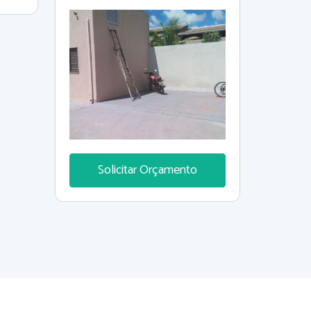
com corretores e engenheiros
para um melhor atendimento.
Trabalhamos com terreno +
construção, onde o cliente escolhe
todos os detalhes do imóvel,
iniciando pelo terreno, projeto,
acabamento, fachada e com
imóveis prontos.
Solicitar Orçamento