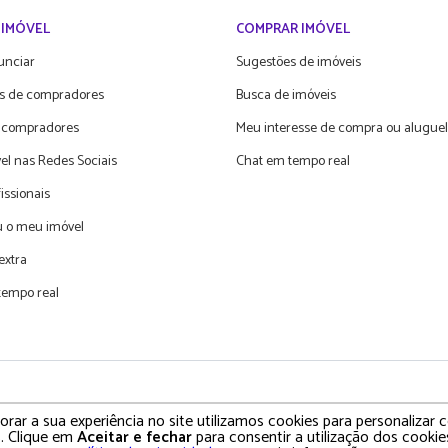
 IMÓVEL
COMPRAR IMÓVEL
unciar
Sugestões de imóveis
s de compradores
Busca de imóveis
 compradores
Meu interesse de compra ou aluguel
el nas Redes Sociais
Chat em tempo real
fissionais
 o meu imóvel
extra
tempo real
olítica de Privacidade • Termos e Condições de Uso
rar a sua experiência no site utilizamos cookies para personalizar
. Clique em
Aceitar e fechar
para consentir a utilização dos cookies