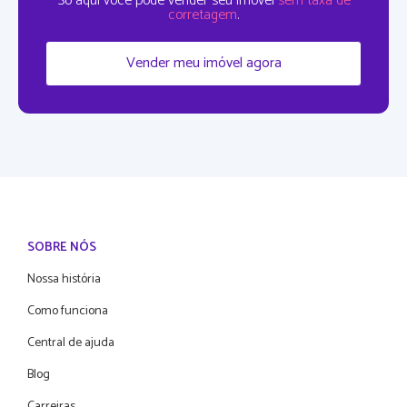
Só aqui você pode vender seu imóvel
sem taxa de
corretagem
.
Vender meu imóvel agora
SOBRE NÓS
Nossa história
Como funciona
Central de ajuda
Blog
Carreiras