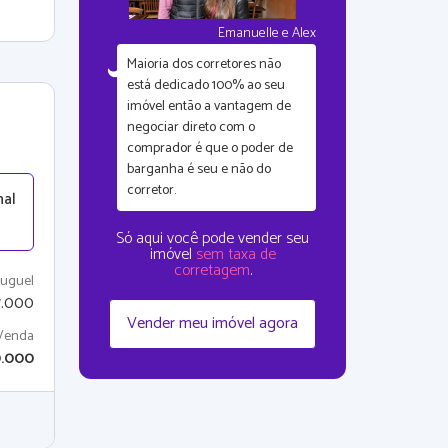
Emanuelle e Alex
Maioria dos corretores não
está dedicado 100% ao seu
imóvel então a vantagem de
negociar direto com o
comprador é que
o poder de
barganha é seu
e não do
corretor.
nal
Só aqui você pode vender seu
imóvel
sem taxa de
corretagem
.
luguel
7.000
Vender meu imóvel agora
Venda
0.000