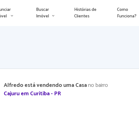
unciar
Buscar
Histórias de
Como
óvel
Imóvel
Clientes
Funciona?
Alfredo está vendendo uma Casa
no bairro
Cajuru em Curitiba - PR