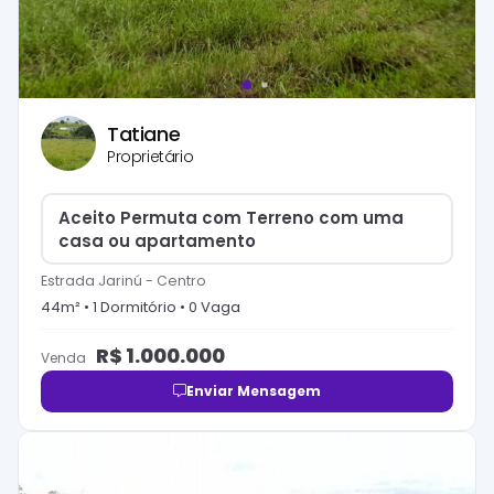
Tatiane
Proprietário
Aceito Permuta com Terreno com uma
casa ou apartamento
Estrada Jarinú
-
Centro
44
m² •
1
Dormitório
•
0
Vaga
R$
1.000.000
Venda
Enviar Mensagem