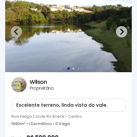
Wilson
Proprietário
Excelente terreno, linda vista do vale.
Rua Helga Corde Ro Krieck
-
Centro
1090
m² •
1
Dormitório
•
0
Vaga