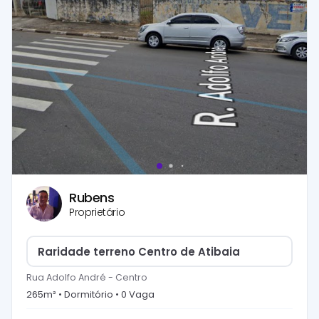
Rubens
Proprietário
Raridade terreno Centro de Atibaia
Rua Adolfo André
-
Centro
265
m² •
Dormitório
•
0
Vaga