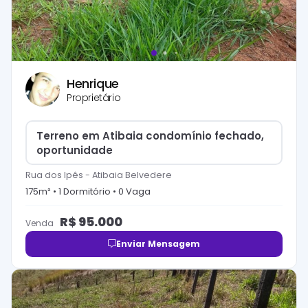
Henrique
Proprietário
Terreno em Atibaia condomínio fechado,
oportunidade
Rua dos Ipês
-
Atibaia Belvedere
175
m² •
1
Dormitório
•
0
Vaga
R$
95.000
Venda
Enviar Mensagem