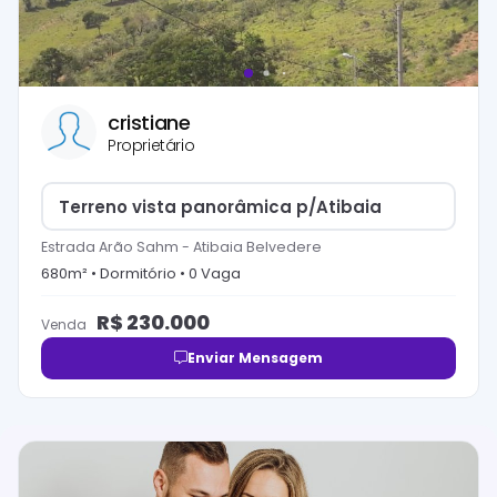
cristiane
Proprietário
Terreno vista panorâmica p/Atibaia
Estrada Arão Sahm
-
Atibaia Belvedere
680
m² •
Dormitório
•
0
Vaga
R$
230.000
Venda
Enviar Mensagem