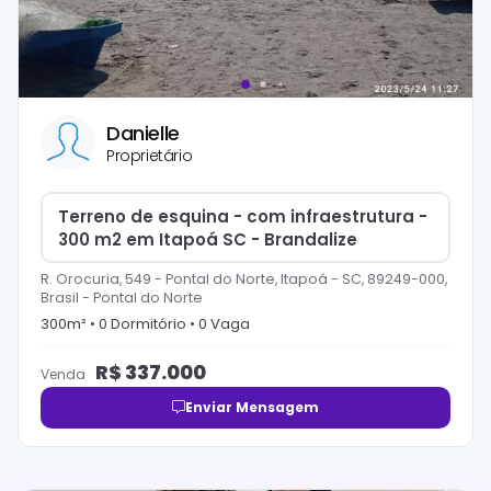
Danielle
Proprietário
Terreno de esquina - com infraestrutura -
300 m2 em Itapoá SC - Brandalize
R. Orocuria, 549 - Pontal do Norte, Itapoá - SC, 89249-000,
Brasil
-
Pontal do Norte
300
m² •
0
Dormitório
•
0
Vaga
R$
337.000
Venda
Enviar Mensagem