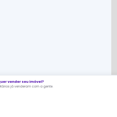
er vender seu imóvel?
ietários já venderam com a gente.
nto você procura, deixe que te