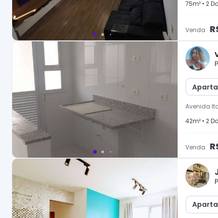
75
m² •
2
Do
R
Venda
P
Aparta
Avenida I
42
m² •
2
Do
R
Venda
P
Aparta