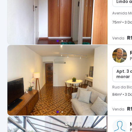
Lindo 
Avenida Min
75
m² •
3
Do
R
Venda
P
Apt. 3
morar
Rua da Bic
84
m² •
3
Do
R
Venda
P