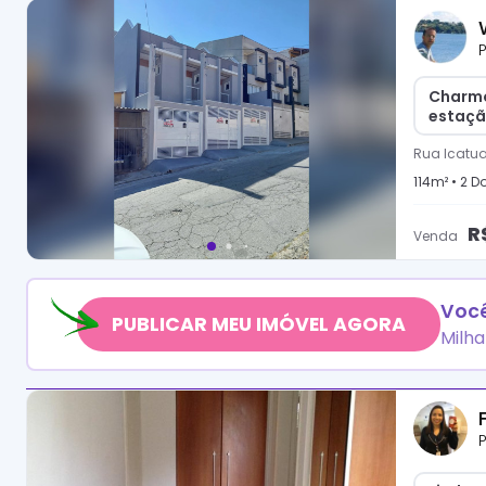
P
Charmo
estaçã
Rua Icatua
114
m² •
2
Do
R
Venda
Você
PUBLICAR MEU IMÓVEL AGORA
Milha
P