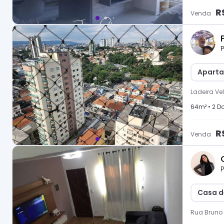
R
Venda
P
Aparta
Ladeira Ve
64
m² •
2
Do
R
Venda
P
Casa d
Rua Bruno 