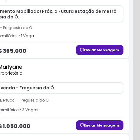
mento Mobiliado! Próx. a Futura estação de metrô
sia do Ó.
-
Freguesia do Ó
rmitório
s
•
1
Vaga
$
365.000
Enviar Mensagem
Marlyane
roprietário
 venda - Freguesia do Ó
Bertucci
-
Freguesia do Ó
ormitório
s
•
3
Vaga
s
$
1.050.000
Enviar Mensagem