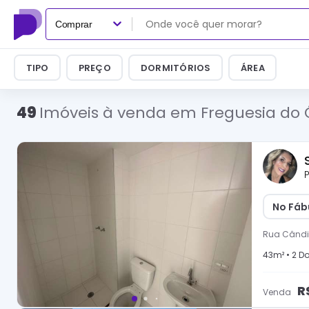
Comprar
TIPO
PREÇO
DORMITÓRIOS
ÁREA
49
Imóveis à venda em Freguesia do Ó
P
No Fábu
Rua Cândi
43
m² •
2
Do
R
Venda