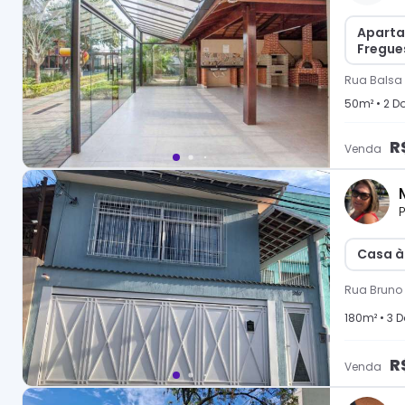
Aparta
Fregue
Rua Balsa
50
m² •
2
Do
R
Venda
P
Casa à
Rua Bruno 
180
m² •
3
D
R
Venda