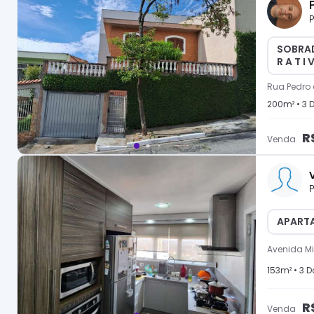
P
SOBRAD
R A T I 
Rua Pedro
200
m² •
3
D
R
Venda
P
APARTA
Avenida M
153
m² •
3
Do
R
Venda