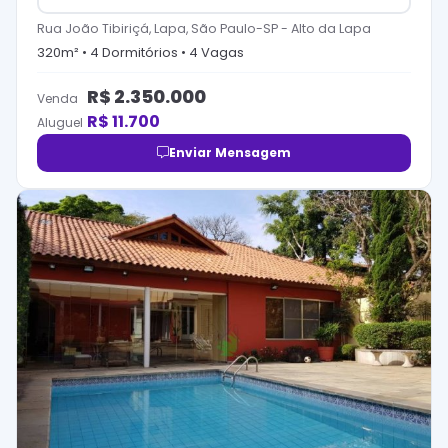
Rua João Tibiriçá, Lapa, São Paulo-SP
-
Alto da Lapa
320
m² •
4
Dormitório
s
•
4
Vaga
s
R$
2.350.000
Venda
R$
11.700
Aluguel
Enviar Mensagem