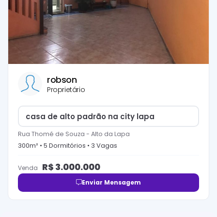
robson
Proprietário
casa de alto padrão na city lapa
Rua Thomé de Souza
-
Alto da Lapa
300
m² •
5
Dormitório
s
•
3
Vaga
s
R$
3.000.000
Venda
Enviar Mensagem