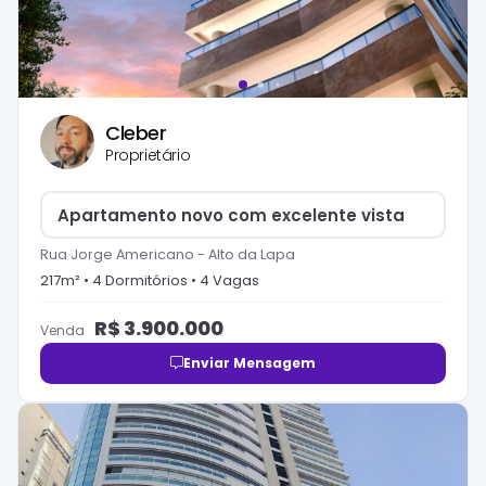
Cleber
Proprietário
Apartamento novo com excelente vista
Rua Jorge Americano
-
Alto da Lapa
217
m² •
4
Dormitório
s
•
4
Vaga
s
R$
3.900.000
Venda
Enviar Mensagem