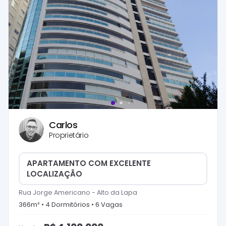
Carlos
Proprietário
APARTAMENTO COM EXCELENTE
LOCALIZAÇÃO
Rua Jorge Americano
-
Alto da Lapa
366
m² •
4
Dormitório
s
•
6
Vaga
s