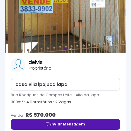
deivis
Proprietário
casa vila ipojuca lapa
Rua Rodrigues de Campos Leite
-
Alto da Lapa
300
m² •
4
Dormitório
s
•
2
Vaga
s
R$
570.000
Venda
Enviar Mensagem