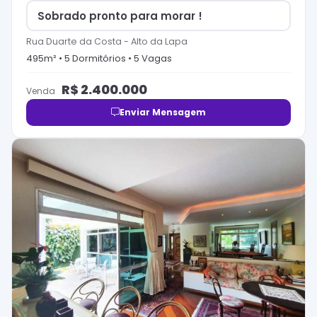
Sobrado pronto para morar !
Rua Duarte da Costa
-
Alto da Lapa
495
m² •
5
Dormitório
s
•
5
Vaga
s
R$
2.400.000
Venda
Enviar Mensagem