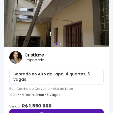
Cristiane
Proprietário
Sobrado no Alto da Lapa, 4 quartos, 5
vagas
Rua Coelho de Carvalho
-
Alto da Lapa
192
m² •
4
Dormitório
s
•
5
Vaga
s
R$
1.550.000
Venda