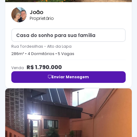
João
Proprietário
Casa do sonho para sua família
Rua Tordesilhas
-
Alto da Lapa
286
m² •
4
Dormitório
s
•
5
Vaga
s
R$
1.790.000
Venda
Enviar Mensagem