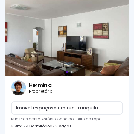
Herminia
Proprietário
Imóvel espaçoso em rua tranquila.
Rua Presidente Antônio Cândido
-
Alto da Lapa
168
m² •
4
Dormitório
s
•
2
Vaga
s