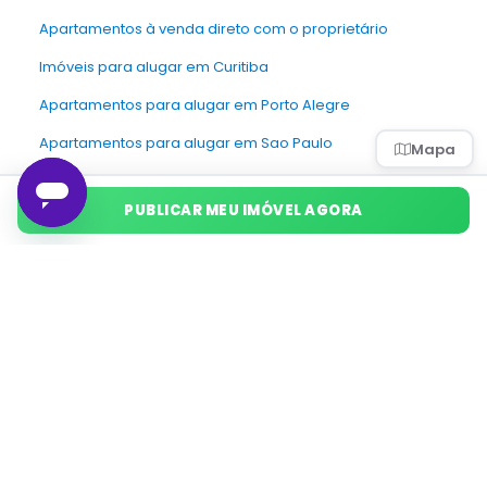
Apartamentos à venda direto com o proprietário
Imóveis para alugar em Curitiba
Apartamentos para alugar em Porto Alegre
Apartamentos para alugar em Sao Paulo
Mapa
Apartamentos à venda em Curitiba
PUBLICAR MEU IMÓVEL AGORA
Apartamentos para alugar em Curitiba
Apartamentos à venda em Sao Paulo
Anuncie e Venda
Imóveis
em
Alto da Lapa
.
Veja nossos Casos de Sucesso.
Venda direta em Moema rende
lucro de R$34 mil.
“
A venda direta me permitiu tratar só com
interessados de verdade, e ainda lucrei
R$34 mil.
”