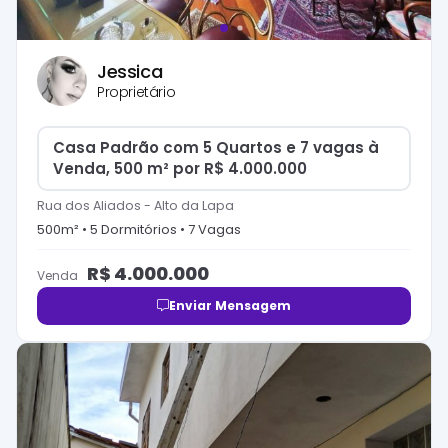
Jessica
Proprietário
Casa Padrão com 5 Quartos e 7 vagas à
Venda, 500 m² por R$ 4.000.000
Rua dos Aliados
-
Alto da Lapa
500
m² •
5
Dormitório
s
•
7
Vaga
s
R$
4.000.000
Venda
Enviar Mensagem