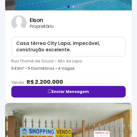
Elson
Proprietário
Casa térrea City Lapa, impecável,
construção excelente.
Rua Thomé de Souza
-
Alto da Lapa
543
m² •
5
Dormitório
s
•
4
Vaga
s
R$
2.200.000
Venda
Enviar Mensagem