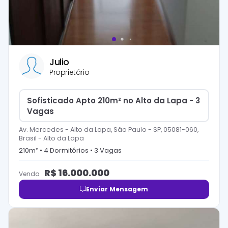
Julio
Proprietário
Sofisticado Apto 210m² no Alto da Lapa - 3
Vagas
Av. Mercedes - Alto da Lapa, São Paulo - SP, 05081-060,
Brasil
-
Alto da Lapa
210
m² •
4
Dormitório
s
•
3
Vaga
s
R$
16.000.000
Venda
Enviar Mensagem