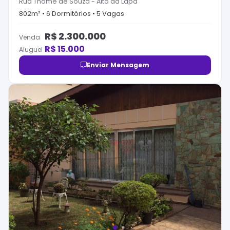
Rua Thomé de Souza
-
Alto da Lapa
802
m² •
6
Dormitório
s
•
5
Vaga
s
R$
2.300.000
Venda
R$
15.000
Aluguel
Enviar Mensagem