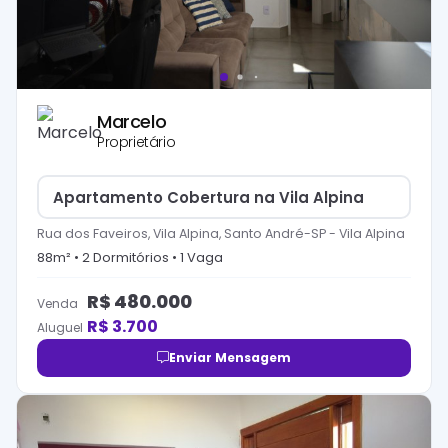
Marcelo
Proprietário
Apartamento Cobertura na Vila Alpina
Rua dos Faveiros, Vila Alpina, Santo André-SP
-
Vila Alpina
88
m² •
2
Dormitório
s
•
1
Vaga
R$
480.000
Venda
R$
3.700
Aluguel
Enviar Mensagem