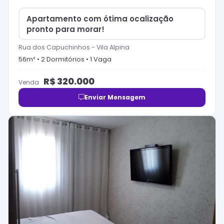
Apartamento com ótima ocalização
pronto para morar!
Rua dos Capuchinhos
-
Vila Alpina
56
m² •
2
Dormitório
s
•
1
Vaga
R$
320.000
Venda
Enviar Mensagem