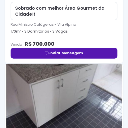
Sobrado com melhor Área Gourmet da
Cidade!!
Rua Ministro Calógeras
-
Vila Alpina
170
m² •
3
Dormitório
s
•
3
Vaga
s
R$
700.000
Venda
Enviar Mensagem