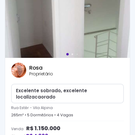
Rosa
Proprietário
Excelente sobrado, excelente
localizacaorado
Rua Estér
-
Vila Alpina
265
m² •
5
Dormitório
s
•
4
Vaga
s
R$
1.150.000
Venda