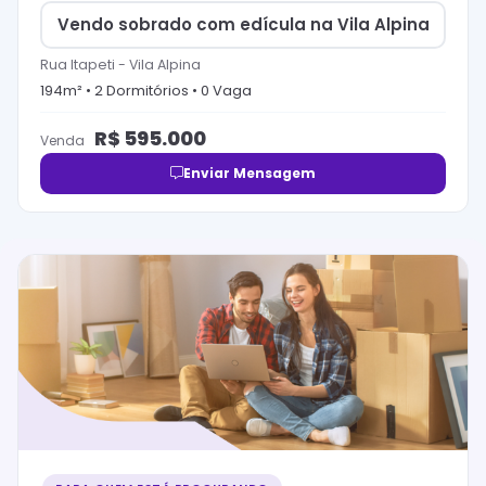
Vendo sobrado com edícula na Vila Alpina
Rua Itapeti
-
Vila Alpina
194
m² •
2
Dormitório
s
•
0
Vaga
R$
595.000
Venda
Enviar Mensagem