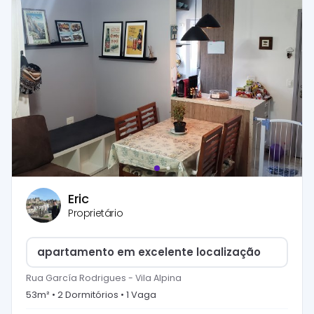
Eric
Proprietário
apartamento em excelente localização
Rua García Rodrigues
-
Vila Alpina
53
m² •
2
Dormitório
s
•
1
Vaga