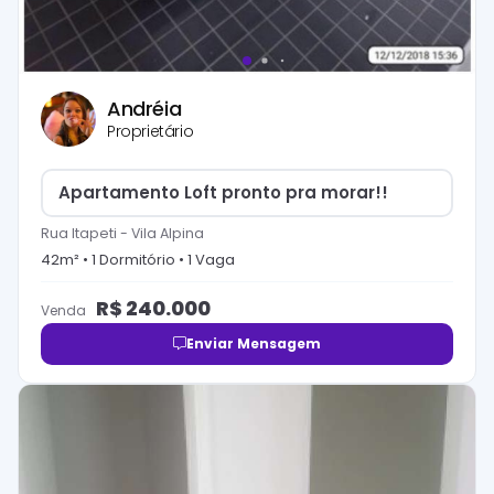
Andréia
Proprietário
Apartamento Loft pronto pra morar!!
Rua Itapeti
-
Vila Alpina
42
m² •
1
Dormitório
•
1
Vaga
R$
240.000
Venda
Enviar Mensagem