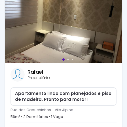
Rafael
Proprietário
Apartamento lindo com planejados e piso
de madeira. Pronto para morar!
Rua dos Capuchinhos
-
Vila Alpina
56
m² •
2
Dormitório
s
•
1
Vaga