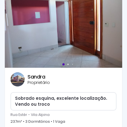
Sandra
Proprietário
Sobrado esquina, excelente localização.
Vendo ou troco
Rua Estér
-
Vila Alpina
237
m² •
3
Dormitório
s
•
1
Vaga