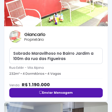
Giancarlo
Proprietário
Sobrado Maravilhoso no Bairro Jardim a
100m da rua das Figueiras
Rua Estér
-
Vila Alpina
232
m² •
4
Dormitório
s
•
4
Vaga
s
R$
1.190.000
Venda
Enviar Mensagem