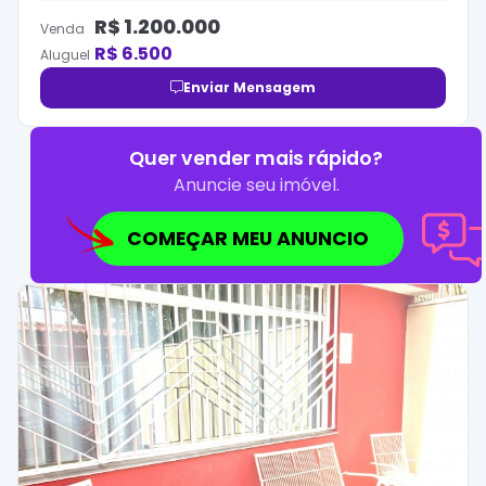
R$
1.200.000
Venda
R$
6.500
Aluguel
Enviar Mensagem
Quer vender mais rápido?
Anuncie seu imóvel.
COMEÇAR MEU ANUNCIO