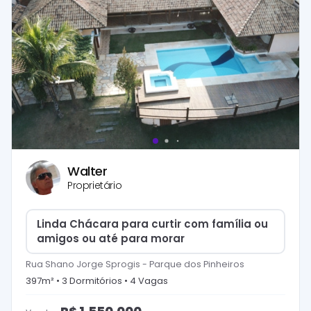
Walter
Proprietário
Linda Chácara para curtir com família ou
amigos ou até para morar
Rua Shano Jorge Sprogis
-
Parque dos Pinheiros
397
m² •
3
Dormitório
s
•
4
Vaga
s