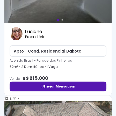
Luciane
Proprietário
Apto - Cond. Residencial Dakota
Avenida Brasil
-
Parque dos Pinheiros
52
m² •
2
Dormitório
s
•
1
Vaga
R$
215.000
Venda
Enviar Mensagem