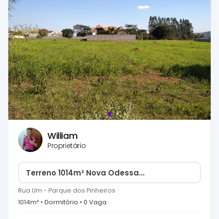
William
Proprietário
Terreno 1014m² Nova Odessa...
Rua Um
-
Parque dos Pinheiros
1014
m² •
Dormitório
•
0
Vaga