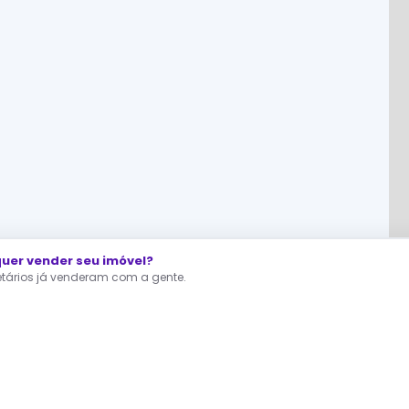
er vender seu imóvel?
ietários já venderam com a gente.
RA QUEM ESTÁ PROCURANDO