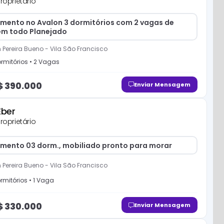
roprietário
mento no Avalon 3 dormitórios com 2 vagas de
m todo Planejado
 Pereira Bueno
-
Vila São Francisco
rmitório
s
•
2
Vaga
s
$
390.000
Enviar Mensagem
Eber
roprietário
mento 03 dorm., mobiliado pronto para morar
 Pereira Bueno
-
Vila São Francisco
rmitório
s
•
1
Vaga
$
330.000
Enviar Mensagem