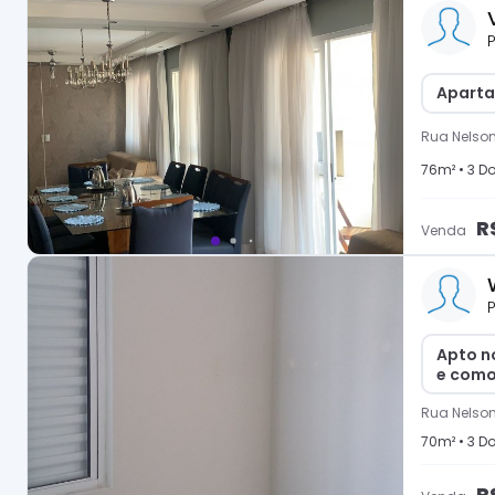
P
Aparta
Rua Nelson
76
m² •
3
Do
R
Venda
P
Apto n
e com
Rua Nelson
70
m² •
3
Do
R