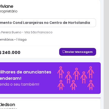
Viviane
roprietário
mento Cond Laranjeiras no Centro de Hortolandia
 Pereira Bueno
-
Vila São Francisco
rmitório
s
•
1
Vaga
$
240.000
Enviar Mensagem
ilhares de anunciantes
enderam!
enda o seu também!
Kledson