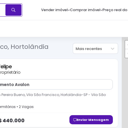
Vender imóvel
Comprar imóvel
Preço real do
co, Hortolândia
Mais recentes
Felipe
roprietário
mento Avalon
 Pereira Bueno, Vila São Francisco, Hortolândia-SP
-
Vila São
rmitório
s
•
2
Vaga
s
$
440.000
Enviar Mensagem