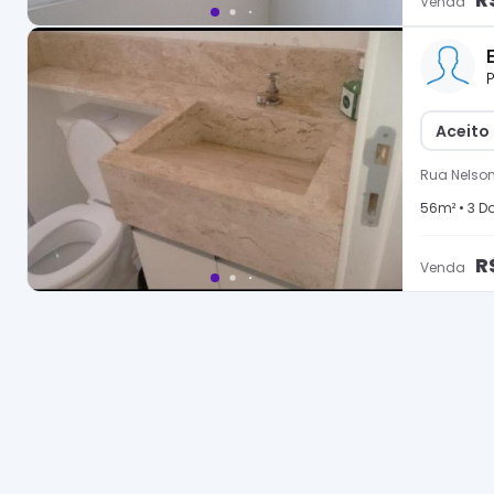
Venda
P
Aceito
Rua Nelson
56
m² •
3
Do
R
Venda