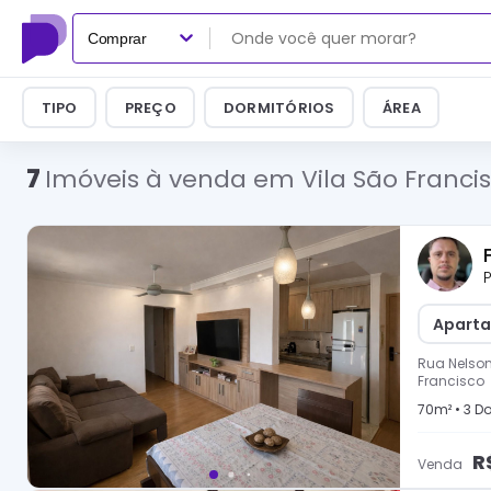
Comprar
TIPO
PREÇO
DORMITÓRIOS
ÁREA
7
Imóveis à venda em Vila São Francis
P
Aparta
Rua Nelson
Francisco
70
m² •
3
Do
R
Venda