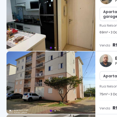
P
Aparta
garage
Rua Nelson
69
m² •
3
Do
R
Venda
P
Aparta
Rua Nelson
75
m² •
3
Do
R
Venda