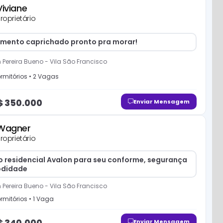
Viviane
roprietário
mento caprichado pronto pra morar!
 Pereira Bueno
-
Vila São Francisco
rmitório
s
•
2
Vaga
s
$
350.000
Enviar Mensagem
Wagner
roprietário
o residencial Avalon para seu conforme, segurança
odidade
 Pereira Bueno
-
Vila São Francisco
rmitório
s
•
1
Vaga
$
340.000
Enviar Mensagem