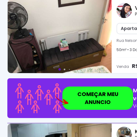
P
Aparta
Rua Nelson
50
m² •
3
Do
R
Venda
M
COMEÇAR MEU
v
ANUNCIO
V