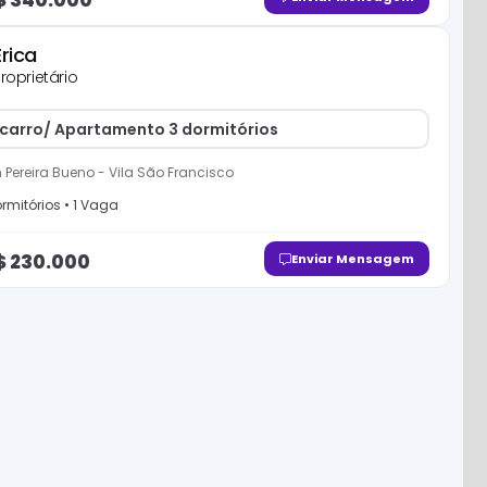
Erica
roprietário
 carro/ Apartamento 3 dormitórios
 Pereira Bueno
-
Vila São Francisco
rmitório
s
•
1
Vaga
$
230.000
Enviar Mensagem