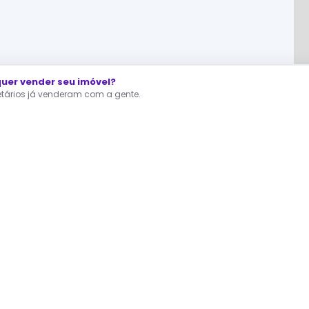
er vender seu imóvel?
ietários já venderam com a gente.
RA QUEM ESTÁ PROCURANDO
dastre agora seu Interesse
fertas direto dos proprietários, sem corretor no meio.
A gente te avisa assim que surgir um imóvel como você quer.
Você continua buscando — o seu interesse trabalha por você.