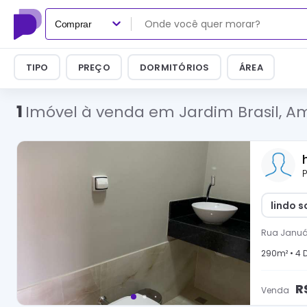
Comprar
TIPO
PREÇO
DORMITÓRIOS
ÁREA
1
Imóvel à venda em Jardim Brasil, A
P
lindo 
Rua Január
290
m² •
4
D
R
Venda