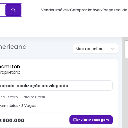
Vender imóvel
Comprar imóvel
Preço real do
mericana
Mais recentes
hamilton
roprietário
sobrado localização previlegiada
io Ferraro
-
Jardim Brasil
ormitório
s
•
3
Vaga
s
$
900.000
Enviar Mensagem