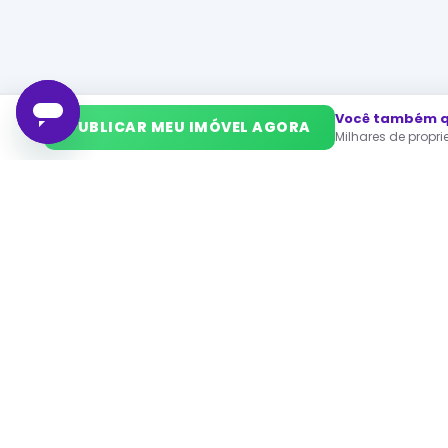
Você também qu
➜
PUBLICAR MEU IMÓVEL AGORA
Milhares de propr
PA
Ca
O