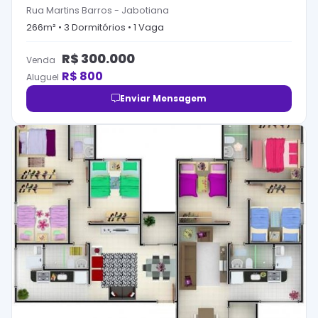
Rua Martins Barros
-
Jabotiana
266
m² •
3
Dormitório
s
•
1
Vaga
R$
300.000
Venda
R$
800
Aluguel
Enviar Mensagem