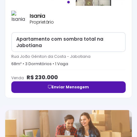
Isania
Proprietário
Apartamento com sombra total na
Jabotiana
Rua João Géniton da Costa
-
Jabotiana
68
m² •
3
Dormitório
s
•
1
Vaga
R$
230.000
Venda
Enviar Mensagem