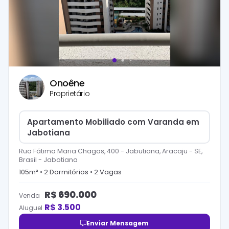
Onoêne
Proprietário
Apartamento Mobiliado com Varanda em
Jabotiana
Rua Fátima Maria Chagas, 400 - Jabutiana, Aracaju - SE,
Brasil
-
Jabotiana
105
m² •
2
Dormitório
s
•
2
Vaga
s
R$
690.000
Venda
R$
3.500
Aluguel
Enviar Mensagem