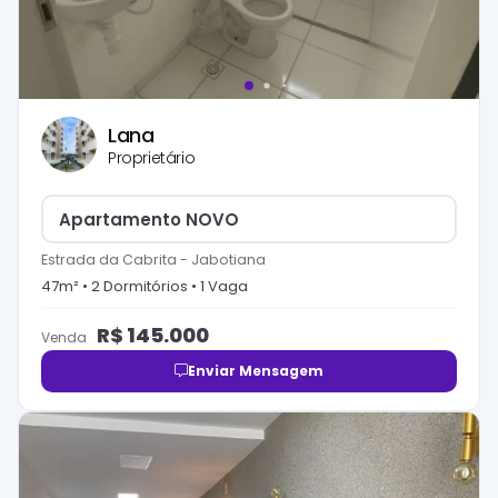
Lana
Proprietário
Apartamento NOVO
Estrada da Cabrita
-
Jabotiana
47
m² •
2
Dormitório
s
•
1
Vaga
R$
145.000
Venda
Enviar Mensagem