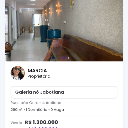
MARCIA
Proprietário
Galeria nó Jabotiana
Rua João Ouro
-
Jabotiana
290
m² •
1
Dormitório
•
0
Vaga
R$
1.300.000
Venda