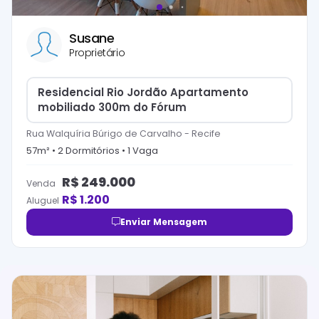
Susane
Proprietário
Residencial Rio Jordão Apartamento
mobiliado 300m do Fórum
Rua Walquíria Búrigo de Carvalho
-
Recife
57
m² •
2
Dormitório
s
•
1
Vaga
R$
249.000
Venda
R$
1.200
Aluguel
Enviar Mensagem