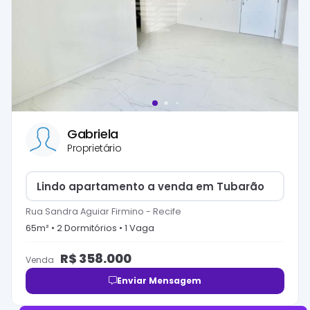
Gabriela
Proprietário
Lindo apartamento a venda em Tubarão
Rua Sandra Aguiar Firmino
-
Recife
65
m² •
2
Dormitório
s
•
1
Vaga
R$
358.000
Venda
Enviar Mensagem