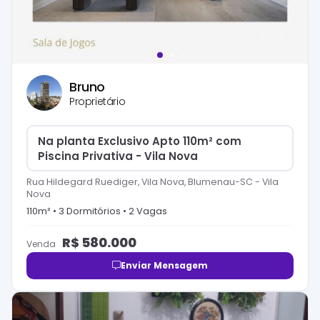
Bruno
Proprietário
Na planta Exclusivo Apto 110m² com
Piscina Privativa - Vila Nova
Rua Hildegard Ruediger, Vila Nova, Blumenau-SC
-
Vila
Nova
110
m² •
3
Dormitório
s
•
2
Vaga
s
R$
580.000
Venda
Enviar Mensagem