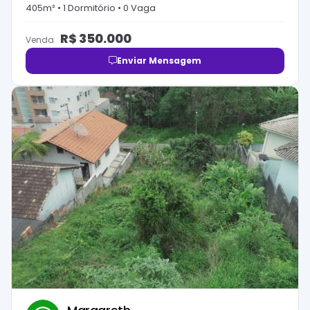
405
m² •
1
Dormitório
•
0
Vaga
R$
350.000
Venda
Enviar Mensagem