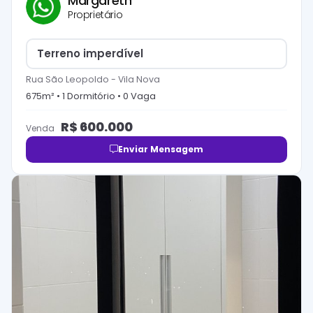
Margareth
Proprietário
Terreno imperdível
Rua São Leopoldo
-
Vila Nova
675
m² •
1
Dormitório
•
0
Vaga
R$
600.000
Venda
Enviar Mensagem