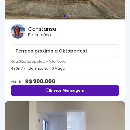
Constansa
Proprietário
Terreno proximo a Oktoberfest
Rua São Leopoldo
-
Vila Nova
490
m² •
1
Dormitório
•
0
Vaga
R$
900.000
Venda
Enviar Mensagem