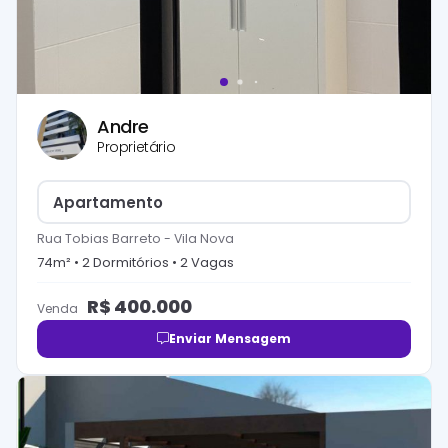
Andre
Proprietário
Apartamento
Rua Tobias Barreto
-
Vila Nova
74
m² •
2
Dormitório
s
•
2
Vaga
s
R$
400.000
Venda
Enviar Mensagem