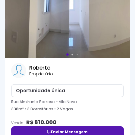
Roberto
Proprietário
Oportunidade única
Rua Almirante Barroso
-
Vila Nova
338
m² •
3
Dormitório
s
•
2
Vaga
s
R$
810.000
Venda
Enviar Mensagem