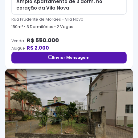
Amplo Apartamento de 3 dorm. no
coração da Vila Nova
Rua Prudente de Moraes
-
Vila Nova
150
m² •
3
Dormitório
s
•
2
Vaga
s
R$
550.000
Venda
R$
2.000
Aluguel
Enviar Mensagem