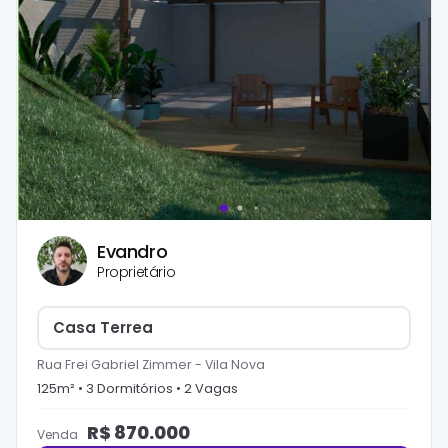
Evandro
Proprietário
Casa Terrea
Rua Frei Gabriel Zimmer
-
Vila Nova
125
m² •
3
Dormitório
s
•
2
Vaga
s
R$
870.000
Venda