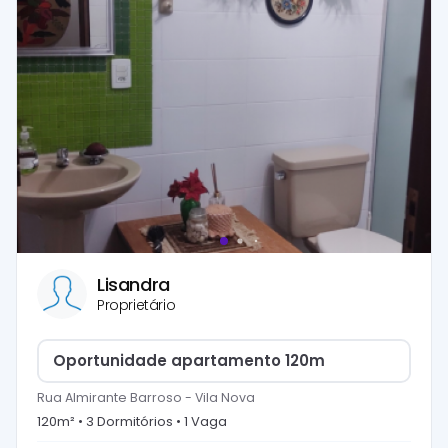
Lisandra
Proprietário
Oportunidade apartamento 120m
Rua Almirante Barroso
-
Vila Nova
120
m² •
3
Dormitório
s
•
1
Vaga