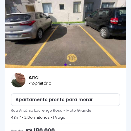
Ana
Proprietário
Apartamento pronto para morar
Rua Antônio Lourenço Rosa
-
Mato Grande
43
m² •
2
Dormitório
s
•
1
Vaga
R$
180.000
Venda