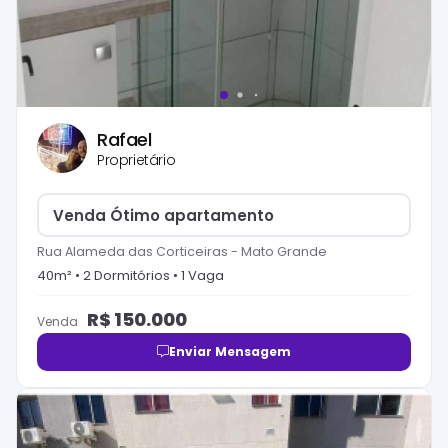
Rafael
Proprietário
Venda Ótimo apartamento
Rua Alameda das Corticeiras
-
Mato Grande
40
m² •
2
Dormitório
s
•
1
Vaga
R$
150.000
Venda
Enviar Mensagem