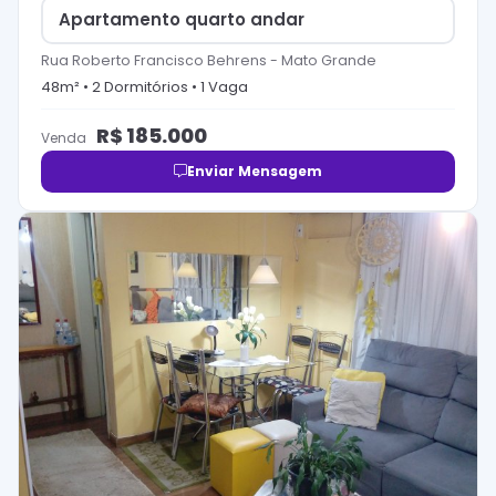
Apartamento quarto andar
Rua Roberto Francisco Behrens
-
Mato Grande
48
m² •
2
Dormitório
s
•
1
Vaga
R$
185.000
Venda
Enviar Mensagem