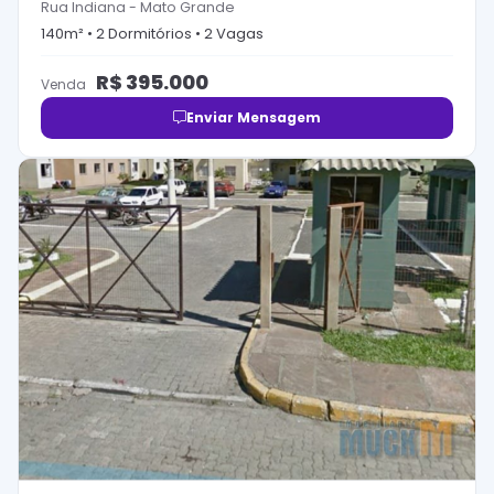
Rua Indiana
-
Mato Grande
140
m² •
2
Dormitório
s
•
2
Vaga
s
R$
395.000
Venda
Enviar Mensagem