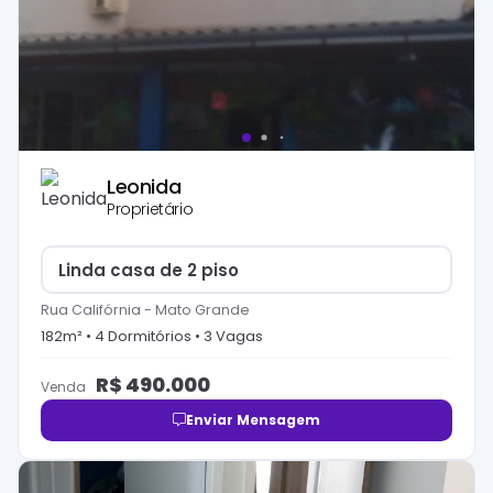
Leonida
Proprietário
Linda casa de 2 piso
Rua Califórnia
-
Mato Grande
182
m² •
4
Dormitório
s
•
3
Vaga
s
R$
490.000
Venda
Enviar Mensagem