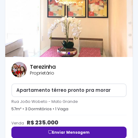
Terezinha
Proprietário
Apartamento térreo pronto pra morar
Rua João Wobeto
-
Mato Grande
57
m² •
3
Dormitório
s
•
1
Vaga
R$
235.000
Venda
Enviar Mensagem