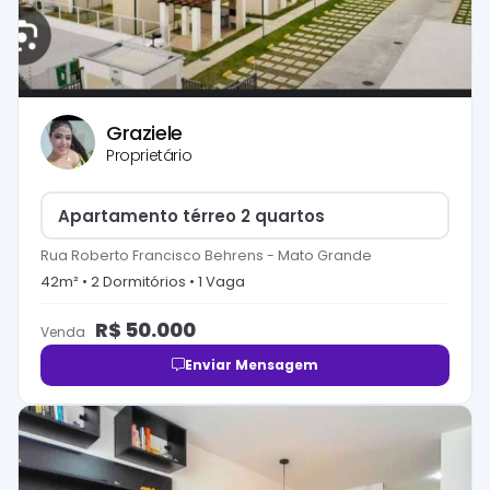
Graziele
Proprietário
Apartamento térreo 2 quartos
Rua Roberto Francisco Behrens
-
Mato Grande
42
m² •
2
Dormitório
s
•
1
Vaga
R$
50.000
Venda
Enviar Mensagem