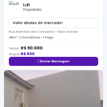
Luh
Proprietário
Valor abaixo do mercado!
Rua Alameda das Corticeiras
-
Mato Grande
38
m² •
2
Dormitório
s
•
1
Vaga
R$
90.000
Venda
R$
600
Aluguel
Enviar Mensagem