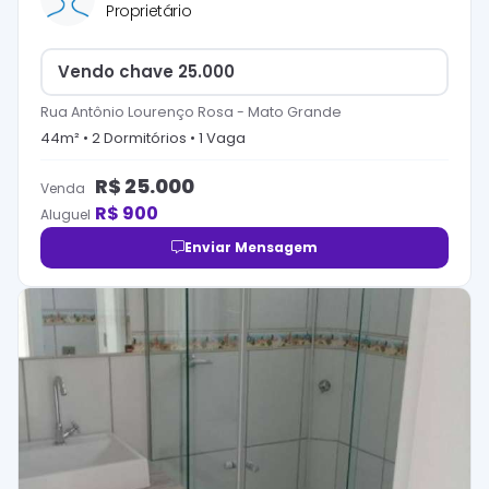
Proprietário
Vendo chave 25.000
Rua Antônio Lourenço Rosa
-
Mato Grande
44
m² •
2
Dormitório
s
•
1
Vaga
R$
25.000
Venda
R$
900
Aluguel
Enviar Mensagem