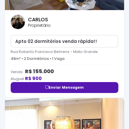
CARLOS
Proprietário
Apto 02 dormitórios venda rápida!!
Rua Roberto Francisco Behrens
-
Mato Grande
49
m² •
2
Dormitório
s
•
1
Vaga
R$
155.000
Venda
R$
900
Aluguel
Enviar Mensagem