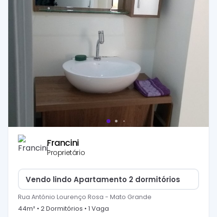
Francini
Proprietário
Vendo lindo Apartamento 2 dormitórios
Rua Antônio Lourenço Rosa
-
Mato Grande
44
m² •
2
Dormitório
s
•
1
Vaga