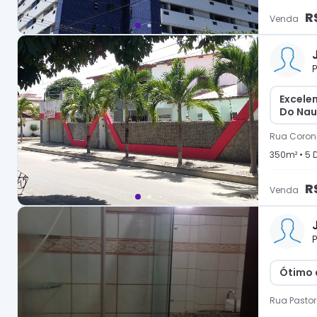
R
Venda
P
Excele
Do Nau
Rua Coron
350
m² •
5
D
R
Venda
P
Ótimo a
Rua Pastor