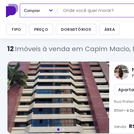
Comprar
TIPO
PREÇO
DORMITÓRIOS
ÁREA
12
Imóveis à venda em Capim Macio, 
P
Aparta
Rua Profes
117
m² •
4
Do
R
Venda