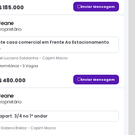
$
185.000
Enviar Mensagem
Jeane
roprietário
nte casa comercial em Frente Ao Estacionamento
.
el Luciano Saldanha
-
Capim Macio
ormitório
s
•
3
Vaga
s
$
480.000
Enviar Mensagem
Jeane
roprietário
part. 3/4 no 1º andar
 Gabino Brelaz
-
Capim Macio