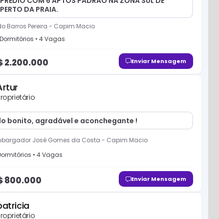
PREDIO COM 6 APTOS PADRÃO NA ZONA SUL DE
 PERTO DA PRAIA.
o Barros Pereira
-
Capim Macio
Dormitório
s
•
4
Vaga
s
$
2.200.000
Enviar Mensagem
Artur
roprietário
o bonito, agradável e aconchegante !
bargador José Gomes da Costa
-
Capim Macio
ormitório
s
•
4
Vaga
s
$
800.000
Enviar Mensagem
patricia
roprietário