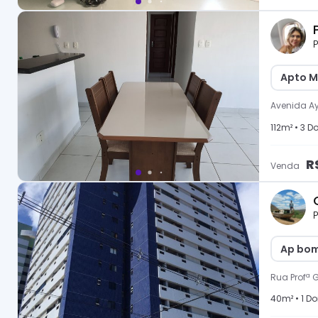
P
Apto M
Avenida A
112
m² •
3
Do
R
Venda
P
Ap bom
Rua Profª 
40
m² •
1
Dor