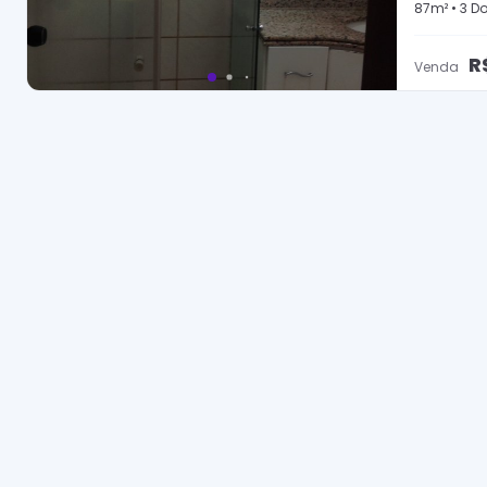
87
m² •
3
Do
R
Venda