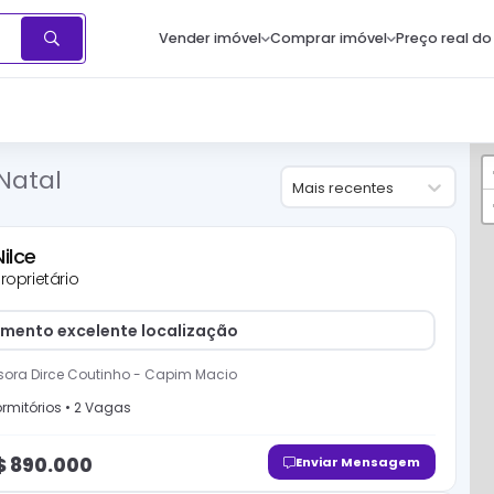
Vender imóvel
Comprar imóvel
Preço real do
Natal
Mais recentes
Nilce
roprietário
mento excelente localização
sora Dirce Coutinho
-
Capim Macio
rmitório
s
•
2
Vaga
s
$
890.000
Enviar Mensagem