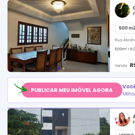
P
500 m2
Rua Abra
500
m² •
6
D
R
Venda
Você
PUBLICAR MEU IMÓVEL AGORA
Milha
P