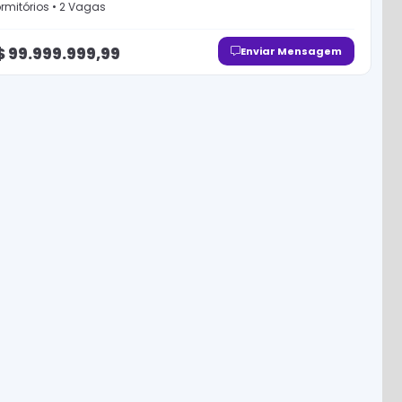
rmitório
s
•
2
Vaga
s
$
99.999.999,99
Enviar Mensagem