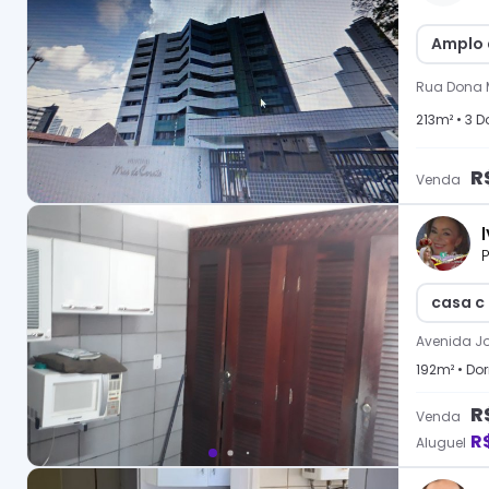
Amplo 
Rua Dona 
213
m² •
3
Do
R
Venda
P
casa c 
Avenida Jo
192
m² •
Dor
R
Venda
R
Aluguel