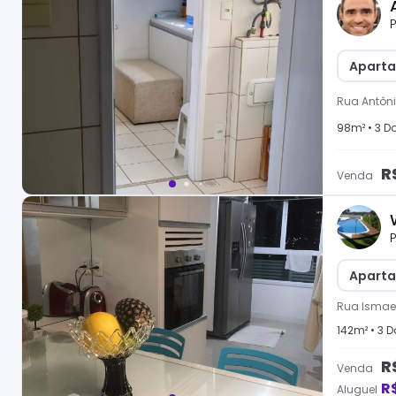
P
Aparta
Rua Antôn
98
m² •
3
Do
R
Venda
P
Aparta
Rua Ismael
142
m² •
3
Do
R
Venda
R
Aluguel