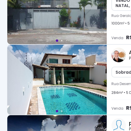
VENDO 
NATAL,
Rua Gerald
1000
m² •
5
R
Venda
P
Sobrad
Rua Desem
284
m² •
5
D
R
Venda
P