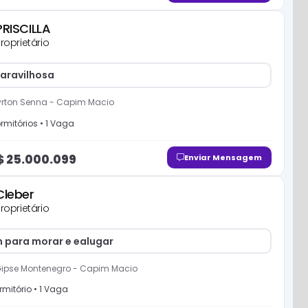
PRISCILLA
roprietário
aravilhosa
yrton Senna
-
Capim Macio
rmitório
s
•
1
Vaga
$
25.000.099
Enviar Mensagem
Cleber
roprietário
 para morar e ealugar
Gipse Montenegro
-
Capim Macio
mitório
•
1
Vaga