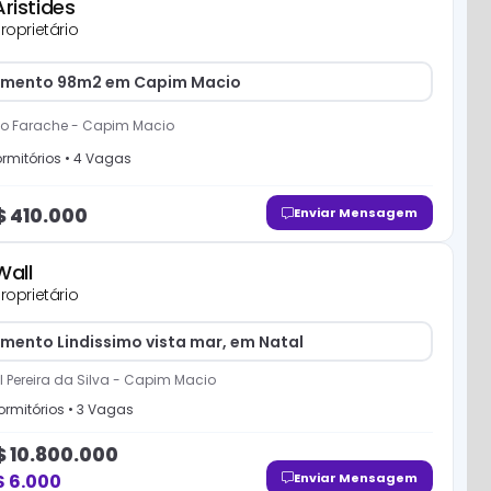
Aristides
roprietário
mento 98m2 em Capim Macio
io Farache
-
Capim Macio
rmitório
s
•
4
Vaga
s
$
410.000
Enviar Mensagem
Wall
roprietário
mento Lindissimo vista mar, em Natal
 Pereira da Silva
-
Capim Macio
rmitório
s
•
3
Vaga
s
$
10.800.000
$
6.000
Enviar Mensagem