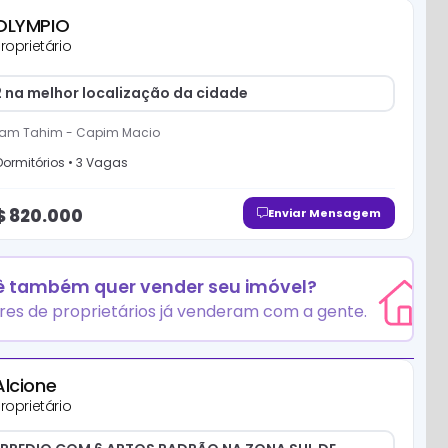
OLYMPIO
roprietário
 na melhor localização da cidade
ham Tahim
-
Capim Macio
ormitório
s
•
3
Vaga
s
$
820.000
Enviar Mensagem
 também quer vender seu imóvel?
res de proprietários já venderam com a gente.
Alcione
roprietário