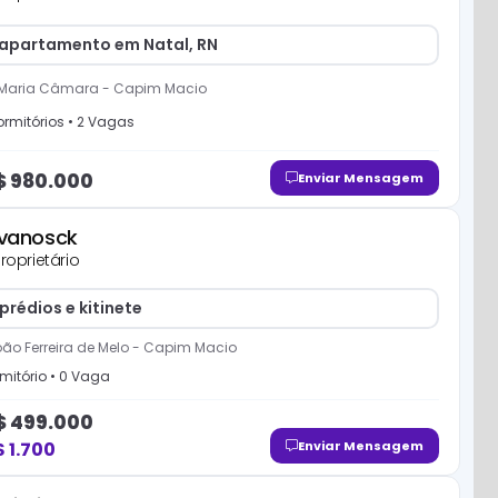
apartamento em Natal, RN
Maria Câmara
-
Capim Macio
rmitório
s
•
2
Vaga
s
$
980.000
Enviar Mensagem
Ivanosck
roprietário
prédios e kitinete
ão Ferreira de Melo
-
Capim Macio
mitório
•
0
Vaga
$
499.000
$
1.700
Enviar Mensagem