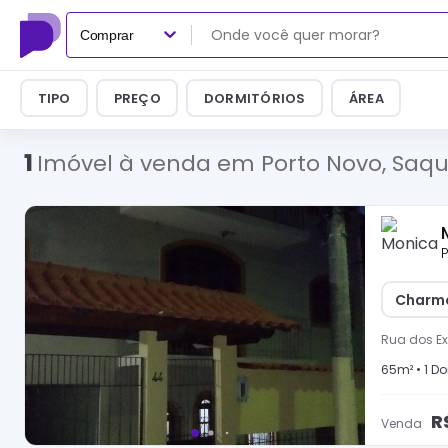
Comprar
TIPO
PREÇO
DORMITÓRIOS
ÁREA
1
Imóvel à venda em Porto Novo, Sa
P
Charmo
Rua dos Ex
65
m² •
1
Dor
R
Venda