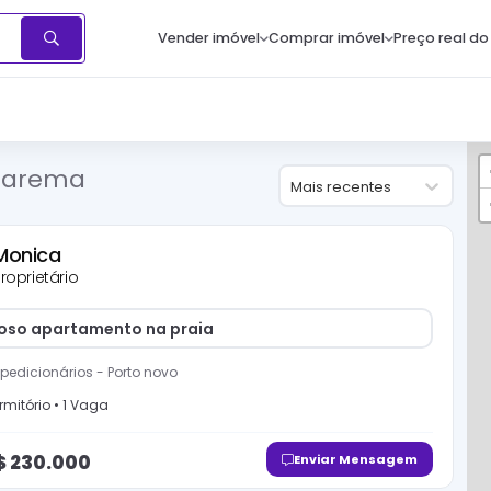
Vender imóvel
Comprar imóvel
Preço real do
quarema
Mais recentes
Monica
roprietário
so apartamento na praia
pedicionários
-
Porto novo
mitório
•
1
Vaga
$
230.000
Enviar Mensagem