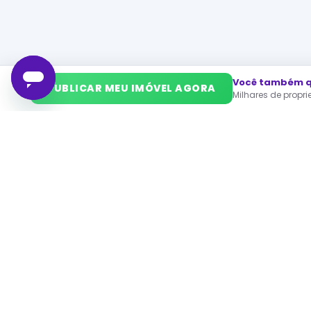
Você também qu
➜
PUBLICAR MEU IMÓVEL AGORA
Milhares de propr
PA
Ca
O