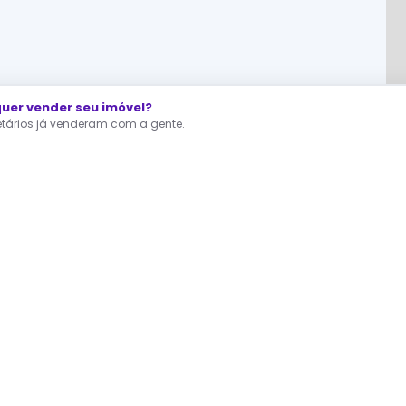
er vender seu imóvel?
ietários já venderam com a gente.
RA QUEM ESTÁ PROCURANDO
dastre agora seu Interesse
fertas direto dos proprietários, sem corretor no meio.
A gente te avisa assim que surgir um imóvel como você quer.
Você continua buscando — o seu interesse trabalha por você.