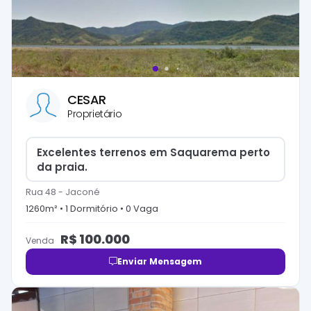
CESAR
Proprietário
Excelentes terrenos em Saquarema perto
da praia.
Rua 48
-
Jaconé
1260
m² •
1
Dormitório
•
0
Vaga
R$
100.000
Venda
Enviar Mensagem