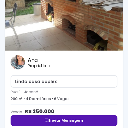
Ana
Proprietário
Linda casa duplex
Rua E
-
Jaconé
260
m² •
4
Dormitório
s
•
6
Vaga
s
R$
250.000
Venda
Enviar Mensagem