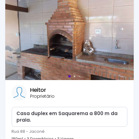
Heitor
Proprietário
Casa duplex em Saquarema a 800 m da
praia.
Rua 88
-
Jaconé
180
m² •
3
Dormitório
s
•
3
Vaga
s