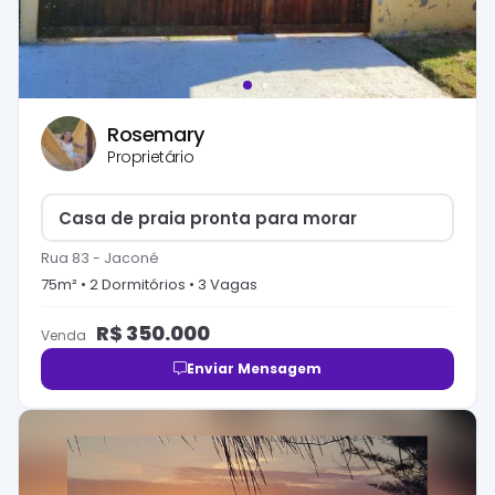
Rosemary
Proprietário
Casa de praia pronta para morar
Rua 83
-
Jaconé
75
m² •
2
Dormitório
s
•
3
Vaga
s
R$
350.000
Venda
Enviar Mensagem