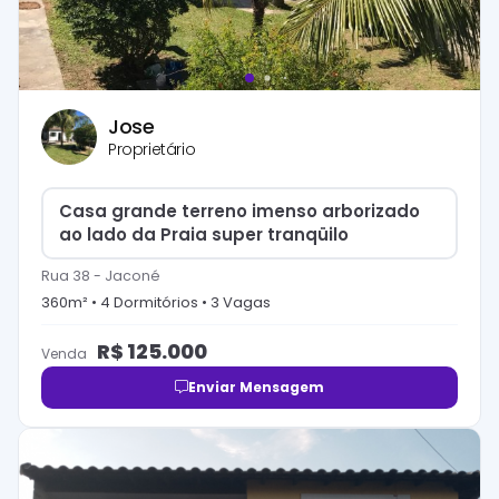
Jose
Proprietário
Casa grande terreno imenso arborizado
ao lado da Praia super tranqüilo
Rua 38
-
Jaconé
360
m² •
4
Dormitório
s
•
3
Vaga
s
R$
125.000
Venda
Enviar Mensagem