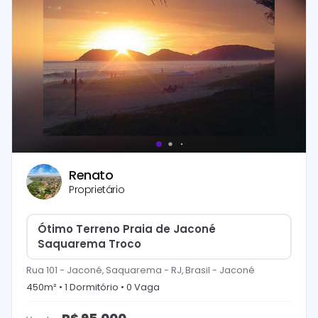
Renato
Proprietário
Ótimo Terreno Praia de Jaconé
Saquarema Troco
Rua 101 - Jaconé, Saquarema - RJ, Brasil
-
Jaconé
450
m² •
1
Dormitório
•
0
Vaga