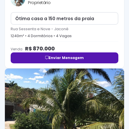
Proprietário
Ótima casa a 150 metros da praia
Rua Sessenta e Nove
-
Jaconé
1240
m² •
4
Dormitório
s
•
4
Vaga
s
R$
870.000
Venda
Enviar Mensagem