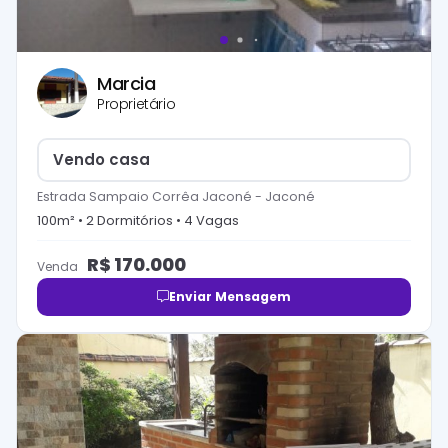
Marcia
Proprietário
Vendo casa
Estrada Sampaio Corrêa Jaconé
-
Jaconé
100
m² •
2
Dormitório
s
•
4
Vaga
s
R$
170.000
Venda
Enviar Mensagem