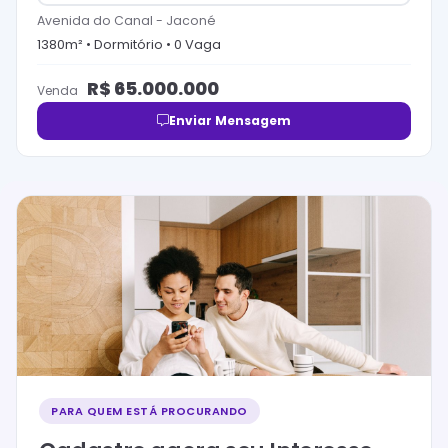
Avenida do Canal
-
Jaconé
1380
m² •
Dormitório
•
0
Vaga
R$
65.000.000
Venda
Enviar Mensagem
PARA QUEM ESTÁ PROCURANDO