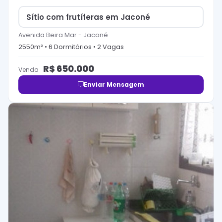
Sítio com frutíferas em Jaconé
Avenida Beira Mar
-
Jaconé
2550
m² •
6
Dormitório
s
•
2
Vaga
s
R$
650.000
Venda
Enviar Mensagem