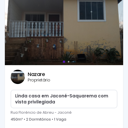
Nazare
Proprietário
Linda casa em Jaconé-Saquarema com
vista privilegiada
Rua Florêncio de Abreu
-
Jaconé
450
m² •
2
Dormitório
s
•
1
Vaga