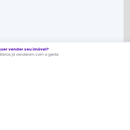
er vender seu imóvel?
ietários já venderam com a gente.
RA QUEM ESTÁ PROCURANDO
dastre agora seu Interesse
fertas direto dos proprietários, sem corretor no meio.