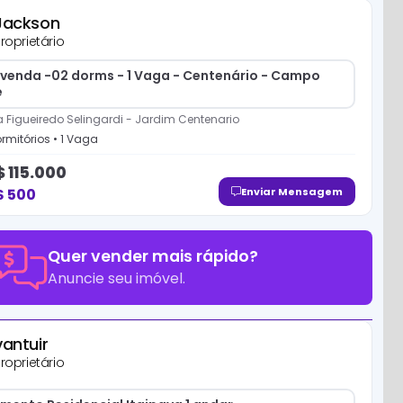
Jackson
roprietário
 venda -02 dorms - 1 Vaga - Centenário - Campo
e
a Figueiredo Selingardi
-
Jardim Centenario
rmitório
s
•
1
Vaga
$
115.000
$
500
Enviar Mensagem
Quer vender mais rápido?
Anuncie seu imóvel.
vantuir
roprietário