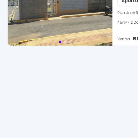
Aparta
Rua José R
45
m² •
2
Do
R
Venda