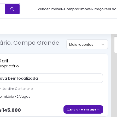
Vender imóvel
Comprar imóvel
Preço real do
ário, Campo Grande
Mais recentes
Daril
roprietário
ova bem localizada
-
Jardim Centenario
ormitório
•
2
Vaga
s
$
145.000
Enviar Mensagem