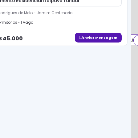
mento Residencial Itaipava 1 andar
odrigues de Melo
-
Jardim Centenario
rmitório
s
•
1
Vaga
R$ 145.000
$
45.000
Enviar Mensagem
R$ 45.00