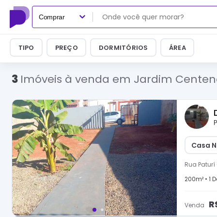
Comprar
TIPO
PREÇO
DORMITÓRIOS
ÁREA
3
Imóveis à venda em Jardim Centen
P
Casa N
Rua Paturí
200
m² •
1
D
R
Venda