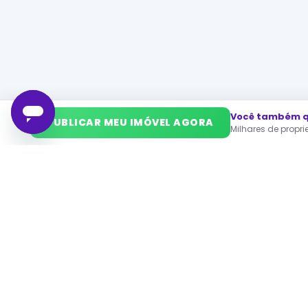
Você também qu
➜
PUBLICAR MEU IMÓVEL AGORA
Milhares de propr
PA
Ca
O