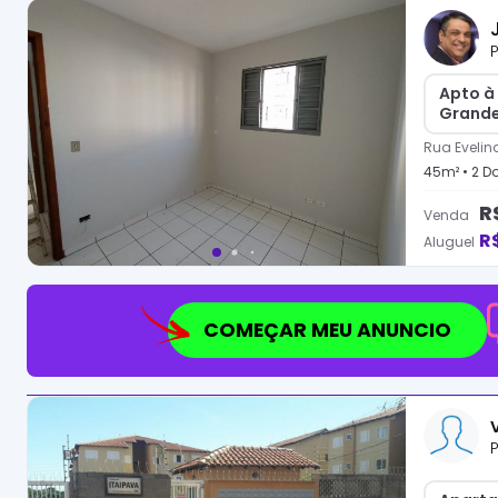
P
Apto à
Grand
Rua Evelin
45
m² •
2
Do
R
Venda
R
Aluguel
COMEÇAR MEU ANUNCIO
P