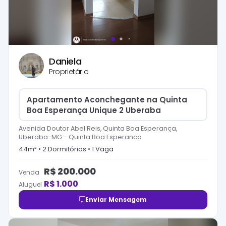
Daniela
Proprietário
Apartamento Aconchegante na Quinta
Boa Esperança Unique 2 Uberaba
Avenida Doutor Abel Reis, Quinta Boa Esperança,
Uberaba-MG
-
Quinta Boa Esperanca
44
m² •
2
Dormitório
s
•
1
Vaga
R$
200.000
Venda
R$
1.000
Aluguel
Enviar Mensagem