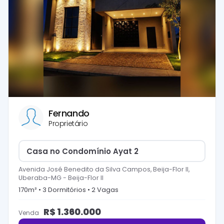
Fernando
Proprietário
Casa no Condomínio Ayat 2
Avenida José Benedito da Silva Campos, Beija-Flor II,
Uberaba-MG
-
Beija-Flor II
170
m² •
3
Dormitório
s
•
2
Vaga
s
R$
1.360.000
Venda