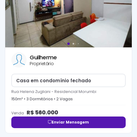
Guilherme
Proprietário
Casa em condomínio fechado
Rua Helena Zugliani
-
Residencial Morumbi
150
m² •
3
Dormitório
s
•
2
Vaga
s
R$
560.000
Venda
Enviar Mensagem