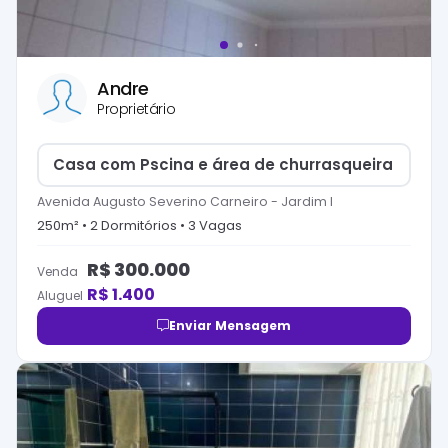
Andre
Proprietário
Casa com Pscina e área de churrasqueira
Avenida Augusto Severino Carneiro
-
Jardim I
250
m² •
2
Dormitório
s
•
3
Vaga
s
R$
300.000
Venda
R$
1.400
Aluguel
Enviar Mensagem