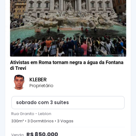
KLEBER
Proprietário
sobrado com 3 suites
Rua Granito
-
Leblon
330
m² •
3
Dormitório
s
•
3
Vaga
s
R$
850.000
Venda