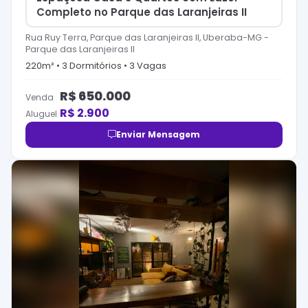
Completo no Parque das Laranjeiras II
Rua Ruy Terra, Parque das Laranjeiras II, Uberaba-MG
-
Parque das Laranjeiras II
220
m² •
3
Dormitório
s
•
3
Vaga
s
R$
650.000
Venda
R$
2.900
Aluguel
Enviar Mensagem