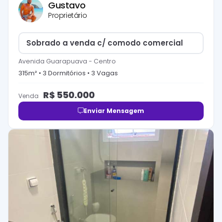
Gustavo
Proprietário
Sobrado a venda c/ comodo comercial
Avenida Guarapuava
-
Centro
315
m² •
3
Dormitório
s
•
3
Vaga
s
R$
550.000
Venda
Enviar Mensagem