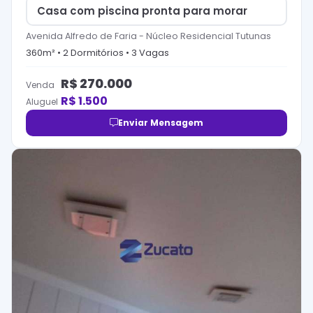
Casa com piscina pronta para morar
Avenida Alfredo de Faria
-
Núcleo Residencial Tutunas
360
m² •
2
Dormitório
s
•
3
Vaga
s
R$
270.000
Venda
R$
1.500
Aluguel
Enviar Mensagem