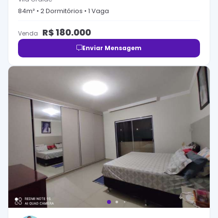
84
m² •
2
Dormitório
s
•
1
Vaga
R$
180.000
Venda
Enviar Mensagem