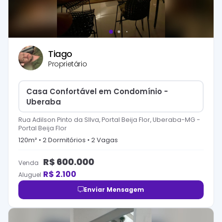
Tiago
Proprietário
Casa Confortável em Condomínio -
Uberaba
Rua Adilson Pinto da SIlva, Portal Beija Flor, Uberaba-MG
-
Portal Beija Flor
120
m² •
2
Dormitório
s
•
2
Vaga
s
R$
600.000
Venda
R$
2.100
Aluguel
Enviar Mensagem