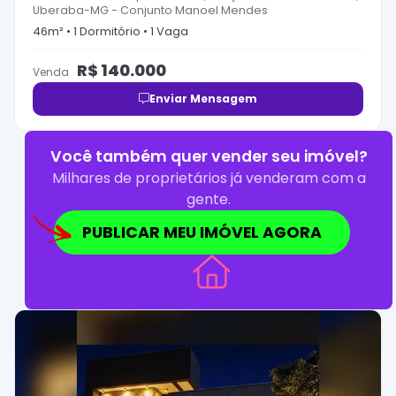
Uberaba-MG
-
Conjunto Manoel Mendes
46
m² •
1
Dormitório
•
1
Vaga
R$
140.000
Venda
Enviar Mensagem
Você também quer vender seu imóvel?
Milhares de proprietários já venderam com a
gente.
PUBLICAR MEU IMÓVEL AGORA