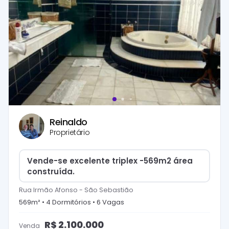
Reinaldo
Proprietário
Vende-se excelente triplex -569m2 área
construída.
Rua Irmão Afonso
-
São Sebastião
569
m² •
4
Dormitório
s
•
6
Vaga
s
R$
2.100.000
Venda