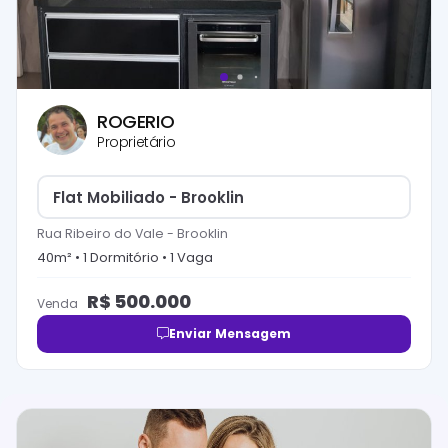
ROGERIO
Proprietário
Flat Mobiliado - Brooklin
Rua Ribeiro do Vale
-
Brooklin
40
m² •
1
Dormitório
•
1
Vaga
R$
500.000
Venda
Enviar Mensagem