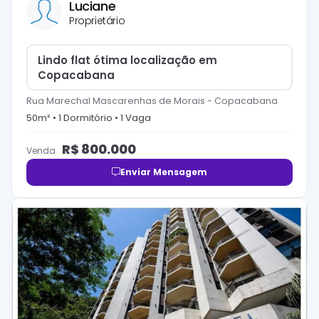
Luciane
Proprietário
Lindo flat ótima localização em
Copacabana
Rua Marechal Mascarenhas de Morais
-
Copacabana
50
m² •
1
Dormitório
•
1
Vaga
R$
800.000
Venda
Enviar Mensagem