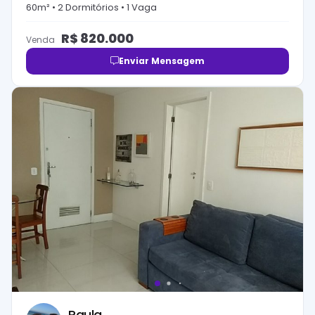
60
m² •
2
Dormitório
s
•
1
Vaga
R$
820.000
Venda
Enviar Mensagem
Paula