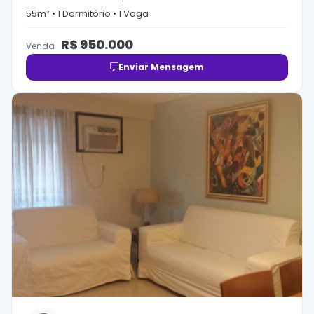
55
m² •
1
Dormitório
•
1
Vaga
R$
950.000
Venda
Enviar Mensagem