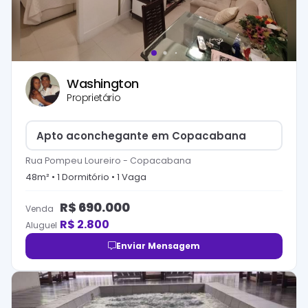
Washington
Proprietário
Apto aconchegante em Copacabana
Rua Pompeu Loureiro
-
Copacabana
48
m² •
1
Dormitório
•
1
Vaga
R$
690.000
Venda
R$
2.800
Aluguel
Enviar Mensagem