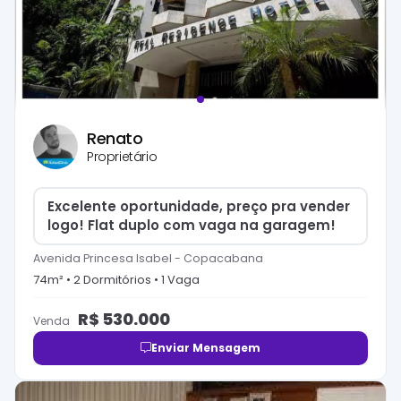
Renato
Proprietário
Excelente oportunidade, preço pra vender
logo! Flat duplo com vaga na garagem!
Avenida Princesa Isabel
-
Copacabana
74
m² •
2
Dormitório
s
•
1
Vaga
R$
530.000
Venda
Enviar Mensagem