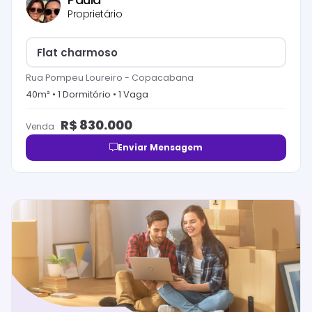
Proprietário
Flat charmoso
Rua Pompeu Loureiro
-
Copacabana
40
m² •
1
Dormitório
•
1
Vaga
R$
830.000
Venda
Enviar Mensagem