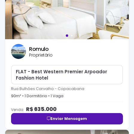
Romulo
Proprietário
FLAT - Best Western Premier Arpoador
Fashion Hotel
Rua Bulhões Carvalho
-
Copacabana
90
m² •
1
Dormitório
•
1
Vaga
R$
635.000
Venda
Enviar Mensagem