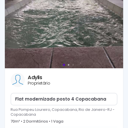
Adylis
Proprietário
Flat modernizado posto 4 Copacabana
Rua Pompeu Loureiro, Copacabana, Rio de Janeiro-RJ
-
Copacabana
70
m² •
2
Dormitório
s
•
1
Vaga