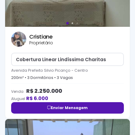
Cristiane
Proprietário
Cobertura Linear Lindíssima Charitas
Avenida Prefeito Silvio Picanço
-
Centro
200
m² •
3
Dormitório
s
•
3
Vaga
s
R$
2.250.000
Venda
R$
6.000
Aluguel
Enviar Mensagem