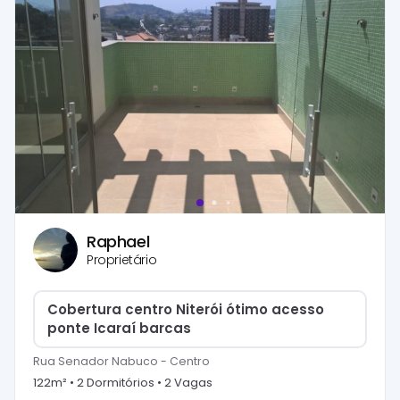
Raphael
Proprietário
Cobertura centro Niterói ótimo acesso
ponte Icaraí barcas
Rua Senador Nabuco
-
Centro
122
m² •
2
Dormitório
s
•
2
Vaga
s