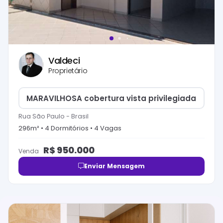
Valdeci
Proprietário
MARAVILHOSA cobertura vista privilegiada
Rua São Paulo
-
Brasil
296
m² •
4
Dormitório
s
•
4
Vaga
s
R$
950.000
Venda
Enviar Mensagem