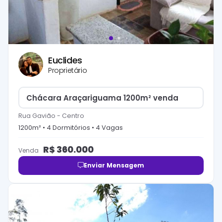
Euclides
Proprietário
Chácara Araçariguama 1200m² venda
Rua Gavião
-
Centro
1200
m² •
4
Dormitório
s
•
4
Vaga
s
R$
360.000
Venda
Enviar Mensagem