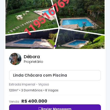
Débora
Proprietário
Linda Chácara com Piscina
Estrada Imperial
-
Viçoso
120
m² •
3
Dormitório
s
•
8
Vaga
s
R$
400.000
Venda
Enviar Mensagem