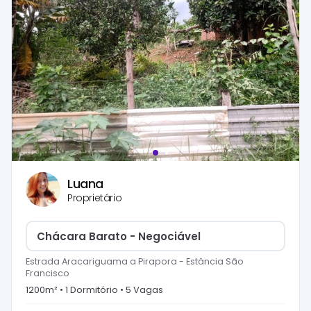
Luana
Proprietário
Chácara Barato - Negociável
Estrada Aracariguama a Pirapora
-
Estância São
Francisco
1200
m² •
1
Dormitório
•
5
Vaga
s