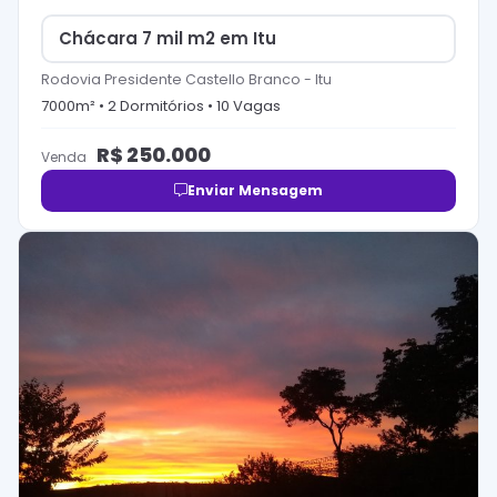
Chácara 7 mil m2 em Itu
Rodovia Presidente Castello Branco
-
Itu
7000
m² •
2
Dormitório
s
•
10
Vaga
s
R$
250.000
Venda
Enviar Mensagem