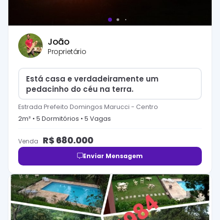
João
Proprietário
Está casa e verdadeiramente um
pedacinho do céu na terra.
Estrada Prefeito Domingos Marucci
-
Centro
2
m² •
5
Dormitório
s
•
5
Vaga
s
R$
680.000
Venda
Enviar Mensagem