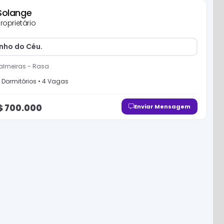
Solange
roprietário
nho do Céu.
almeiras
-
Rasa
Dormitório
s
•
4
Vaga
s
$
700.000
Enviar Mensagem