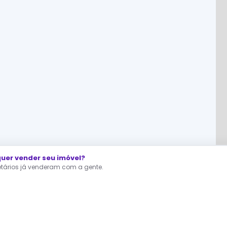
er vender seu imóvel?
ietários já venderam com a gente.
nto você procura, deixe que te