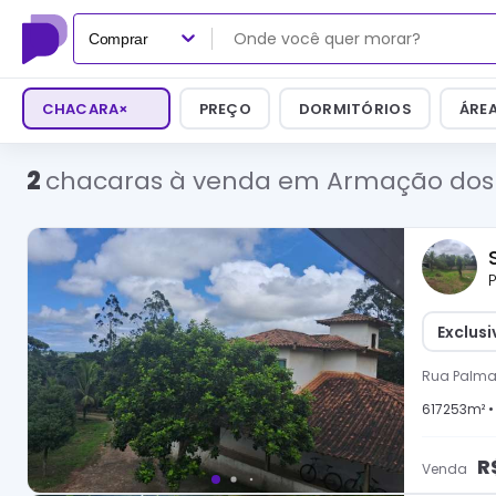
Comprar
CHACARA
×
PREÇO
DORMITÓRIOS
ÁRE
2
chacaras à venda em Armação dos 
P
Exclus
Rua Palmas
617253
m² 
R
Venda