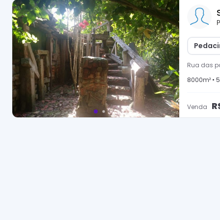
P
Pedaci
Rua das p
8000
m² •
5
R
Venda