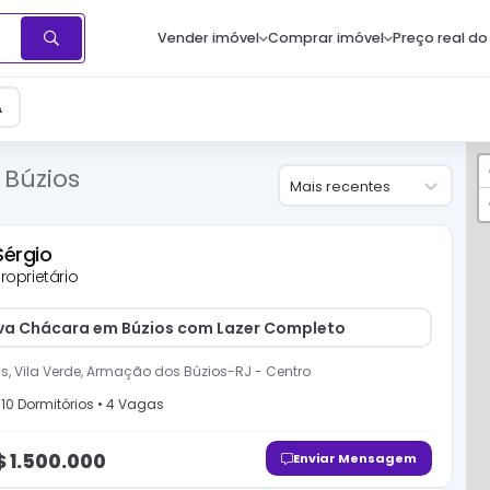
Vender imóvel
Comprar imóvel
Preço real do
A
Búzios
Mais recentes
Sérgio
roprietário
iva Chácara em Búzios com Lazer Completo
, Vila Verde, Armação dos Búzios-RJ
-
Centro
•
10
Dormitório
s
•
4
Vaga
s
$
1.500.000
Enviar Mensagem