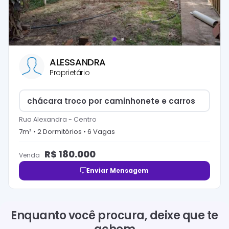
ALESSANDRA
Proprietário
chácara troco por caminhonete e carros
Rua Alexandra
-
Centro
7
m² •
2
Dormitório
s
•
6
Vaga
s
R$
180.000
Venda
Enviar Mensagem
Enquanto você procura, deixe que te