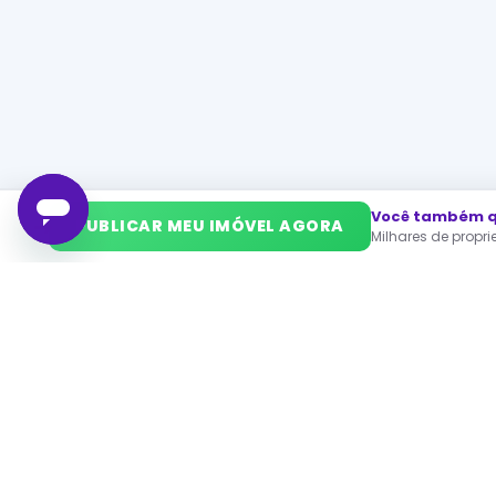
Você também qu
➜
PUBLICAR MEU IMÓVEL AGORA
Milhares de propr
Mais Imóveis
Precisa anunciar um imóvel? Anuncie na Proprietário 
Imóveis para alugar em cidade
apartamento à venda São Paulo
apartame