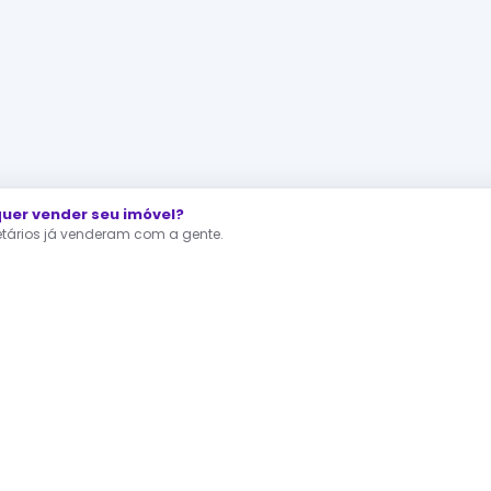
er vender seu imóvel?
ietários já venderam com a gente.
Direto e venda mais rápido.
s mais populares
nto à venda Rio de Janeiro
apartamento à venda São Paulo