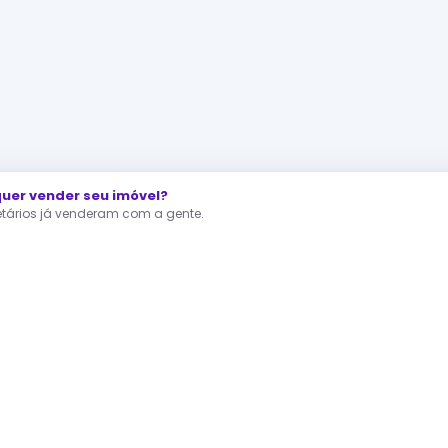
er vender seu imóvel?
ietários já venderam com a gente.
Direto e venda mais rápido.
s mais populares
nto à venda Rio de Janeiro
apartamento à venda São Paulo