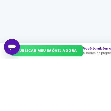
Você também qu
➜
PUBLICAR MEU IMÓVEL AGORA
Milhares de propr
Mais Imóveis
Precisa anunciar um imóvel? Anuncie na Proprietário 
Imóveis para alugar em cidade
apartamento à venda São Paulo
apartame