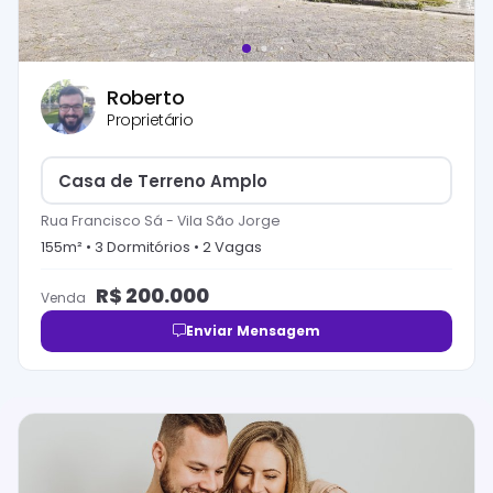
Roberto
Proprietário
Casa de Terreno Amplo
Rua Francisco Sá
-
Vila São Jorge
155
m² •
3
Dormitório
s
•
2
Vaga
s
R$
200.000
Venda
Enviar Mensagem