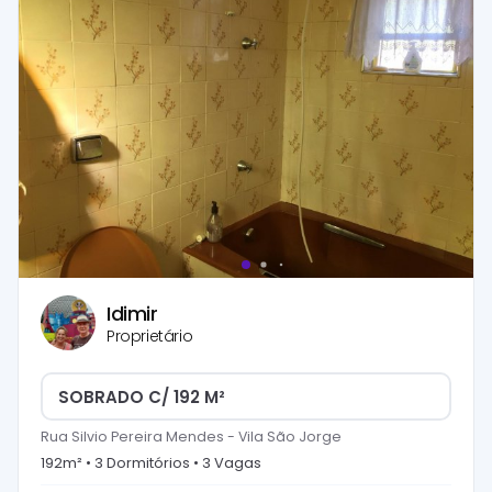
Idimir
Proprietário
SOBRADO C/ 192 M²
Rua Silvio Pereira Mendes
-
Vila São Jorge
192
m² •
3
Dormitório
s
•
3
Vaga
s