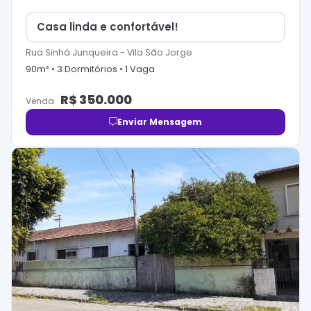
Casa linda e confortável!
Rua Sinhá Junqueira
-
Vila São Jorge
90
m² •
3
Dormitório
s
•
1
Vaga
R$
350.000
Venda
Enviar Mensagem