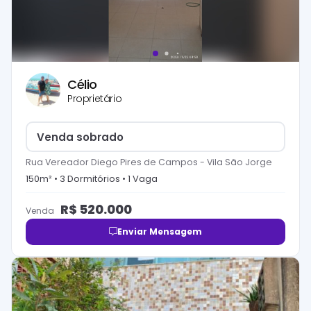
Célio
Proprietário
Venda sobrado
Rua Vereador Diego Pires de Campos
-
Vila São Jorge
150
m² •
3
Dormitório
s
•
1
Vaga
R$
520.000
Venda
Enviar Mensagem