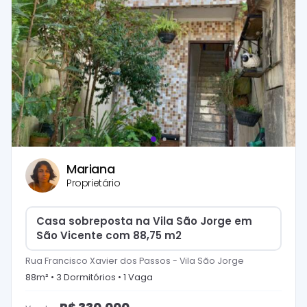
Mariana
Proprietário
Casa sobreposta na Vila São Jorge em
São Vicente com 88,75 m2
Rua Francisco Xavier dos Passos
-
Vila São Jorge
88
m² •
3
Dormitório
s
•
1
Vaga