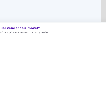
er vender seu imóvel?
ietários já venderam com a gente.
RA QUEM ESTÁ PROCURANDO
dastre agora seu Interesse
fertas direto dos proprietários, sem corretor no meio.
A gente te avisa assim que surgir um imóvel como você quer.
Você continua buscando — o seu interesse trabalha por você.