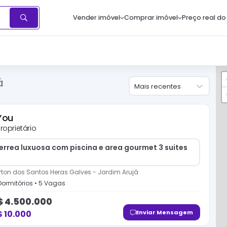
Vender imóvel
Comprar imóvel
Preço real do
á
Mais recentes
You
roprietário
errea luxuosa com piscina e area gourmet 3 suites
rton dos Santos Heras Galves
-
Jardim Arujá
ormitório
s
•
5
Vaga
s
$
4.500.000
$
10.000
Enviar Mensagem