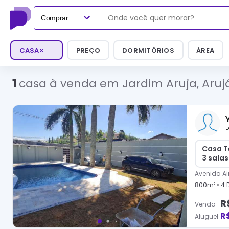
Comprar
CASA
×
PREÇO
DORMITÓRIOS
ÁREA
1
casa à venda em Jardim Aruja, Aruj
P
Casa T
3 salas
Avenida Ai
800
m² •
4
D
R
Venda
R
Aluguel