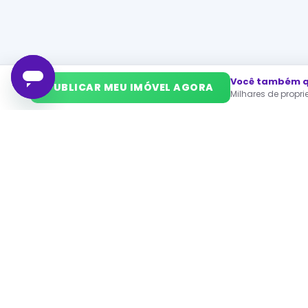
Você também qu
➜
PUBLICAR MEU IMÓVEL AGORA
Milhares de propr
PA
Ca
O