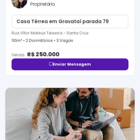
Proprietário
Casa Térrea em Gravataí parada 79
Rua Vítor Mateus Teixeira
-
Santa Cruz
110
m² •
2
Dormitório
s
•
3
Vaga
s
R$
250.000
Venda
Enviar Mensagem