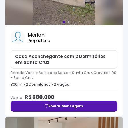
Marlon
Proprietário
Casa Aconchegante com 2 Dormitórios
em Santa Cruz
Estrada Vânius Abílio dos Santos, Santa Cruz, Gravataí-RS
-
Santa Cruz
300
m² •
2
Dormitório
s
•
2
Vaga
s
R$
280.000
Venda
Enviar Mensagem