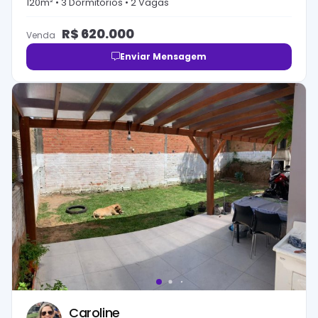
120
m² •
3
Dormitório
s
•
2
Vaga
s
R$
620.000
Venda
Enviar Mensagem
Caroline