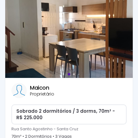
Maicon
Proprietário
Sobrado 2 dormitórios / 3 dorms, 70m² -
R$ 225.000
Rua Santo Agostinho
-
Santa Cruz
70
m² •
2
Dormitório
s
•
3
Vaga
s