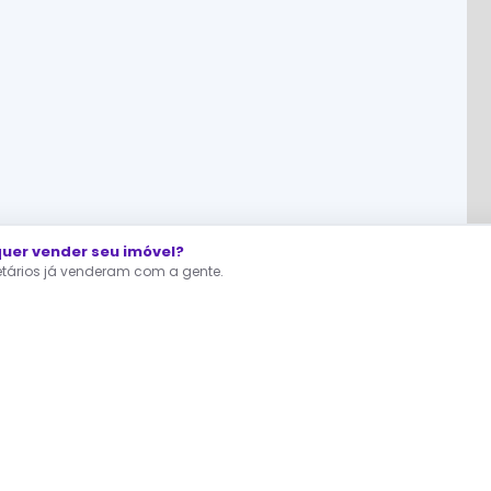
er vender seu imóvel?
ietários já venderam com a gente.
RA QUEM ESTÁ PROCURANDO
dastre agora seu Interesse