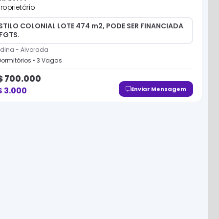
roprietário
STILO COLONIAL LOTE 474 m2, PODE SER FINANCIADA
 FGTS.
ldina
-
Alvorada
ormitório
s
•
3
Vaga
s
$
700.000
$
3.000
Enviar Mensagem