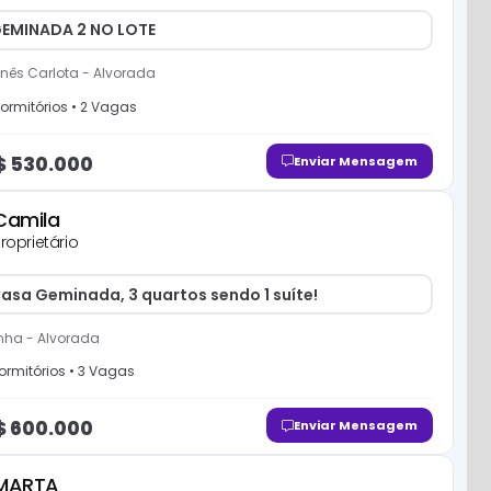
EMINADA 2 NO LOTE
nês Carlota
-
Alvorada
ormitório
s
•
2
Vaga
s
$
530.000
Enviar Mensagem
Camila
roprietário
asa Geminada, 3 quartos sendo 1 suíte!
onha
-
Alvorada
ormitório
s
•
3
Vaga
s
$
600.000
Enviar Mensagem
MARTA