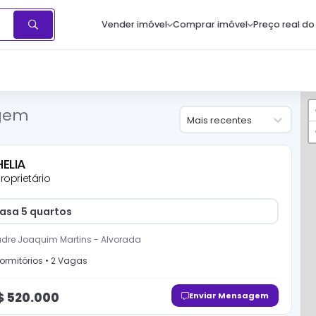
Vender imóvel
Comprar imóvel
Preço real do
agem
Mais recentes
HELIA
roprietário
casa 5 quartos
adre Joaquim Martins
-
Alvorada
ormitório
s
•
2
Vaga
s
$
520.000
Enviar Mensagem