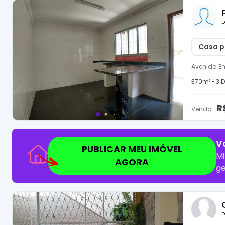
P
Casa p
Avenida Em
370
m² •
3
D
R
Venda
V
PUBLICAR MEU IMÓVEL
Mi
AGORA
ge
P