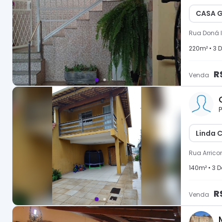
CASA G
Rua Doná I
220
m² •
3
D
R
Venda
P
Linda C
Rua Arric
140
m² •
3
D
R
Venda