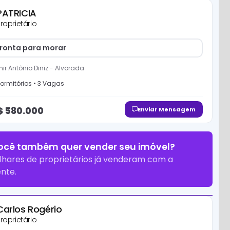
PATRICIA
roprietário
ronta para morar
ir Antônio Diniz
-
Alvorada
ormitório
s
•
3
Vaga
s
$
580.000
Enviar Mensagem
ocê também quer vender seu imóvel?
lhares de proprietários já venderam com a
nte.
Carlos Rogério
roprietário