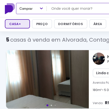
Comprar
CASA
×
PREÇO
DORMITÓRIOS
ÁREA
5
casas à venda em Alvorada, Cont
P
Linda 
Avenida P
180
m² •
5
D
R
Venda