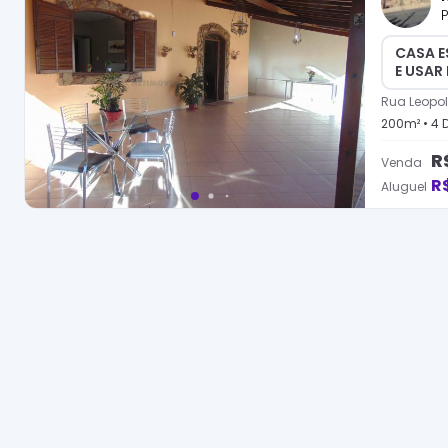
P
CASA E
E USAR
Rua Leopo
200
m² •
4
D
R
Venda
R
Aluguel