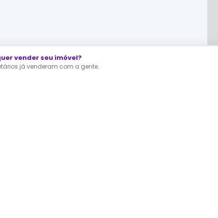
er vender seu imóvel?
ietários já venderam com a gente.
RA QUEM ESTÁ PROCURANDO
dastre agora seu Interesse
fertas direto dos proprietários, sem corretor no meio.
A gente te avisa assim que surgir um imóvel como você quer.
Você continua buscando — o seu interesse trabalha por você.