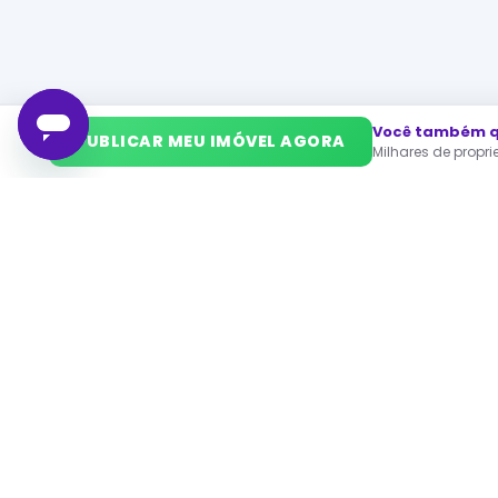
Você também qu
➜
PUBLICAR MEU IMÓVEL AGORA
Milhares de propr
PA
Ca
O