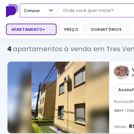
Comprar
APARTAMENTO
×
PREÇO
DORMITÓRIOS
4
apartamentos à venda em Tres Ven
P
Aconch
Rua Luiz Br
48
m² •
2
Do
R
Venda