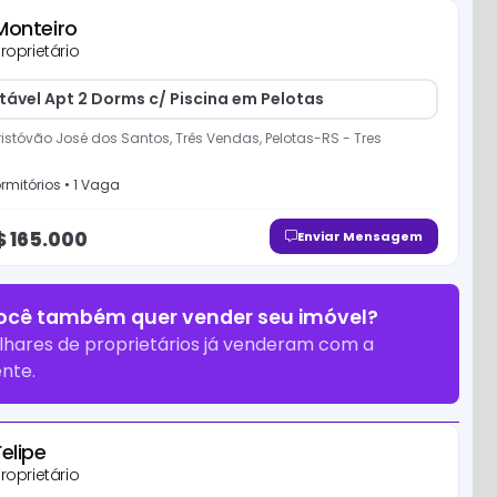
Monteiro
roprietário
tável Apt 2 Dorms c/ Piscina em Pelotas
istóvão José dos Santos, Três Vendas, Pelotas-RS
-
Tres
rmitório
s
•
1
Vaga
$
165.000
Enviar Mensagem
ocê também quer vender seu imóvel?
lhares de proprietários já venderam com a
nte.
Felipe
roprietário