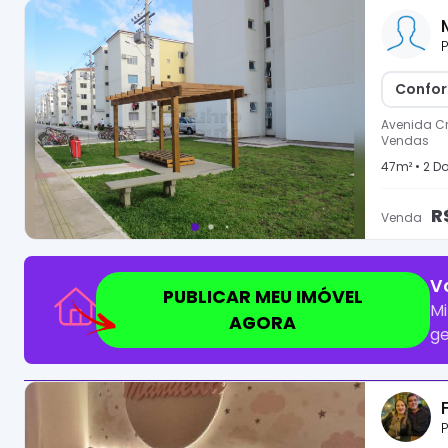
P
Confor
Avenida Cr
Vendas
47
m² •
2
Do
R
Venda
V
PUBLICAR MEU IMÓVEL
Mi
AGORA
ge
P