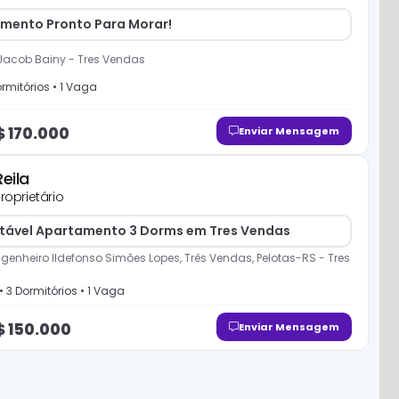
mento Pronto Para Morar!
Jacob Bainy
-
Tres Vendas
rmitório
s
•
1
Vaga
$
170.000
Enviar Mensagem
Reila
roprietário
tável Apartamento 3 Dorms em Tres Vendas
genheiro Ildefonso Simões Lopes, Três Vendas, Pelotas-RS
-
Tres
 •
3
Dormitório
s
•
1
Vaga
$
150.000
Enviar Mensagem