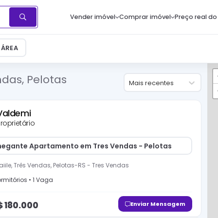
Vender imóvel
Comprar imóvel
Preço real do
ÁREA
das, Pelotas
Mais recentes
Valdemi
roprietário
egante Apartamento em Tres Vendas - Pelotas
aiile, Três Vendas, Pelotas-RS
-
Tres Vendas
rmitório
s
•
1
Vaga
$
180.000
Enviar Mensagem