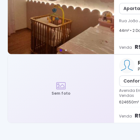
Aparta
Rua João 
44
m² •
2
Do
R
Venda
P
Confor
Avenida En
Sem foto
Vendas
624650
m²
R
Venda