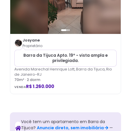
Josyane
Proprietário
Barra da Tijuca Apto. 19º - vista ampla e
privilegiada.
Avenida Marechal Henrique Lott, Barra da Tijuca, Rio
de Janeiro-RJ
70
m² ·
2
dorm
R$ 1.260.000
VENDA
Você tem
um
apartamento
em
Barra da
Tijuca
?
Anuncie direto, sem imobiliária
—