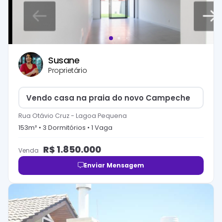
Susane
Proprietário
Vendo casa na praia do novo Campeche
Rua Otávio Cruz
-
Lagoa Pequena
153
m² •
3
Dormitório
s
•
1
Vaga
R$
1.850.000
Venda
Enviar Mensagem