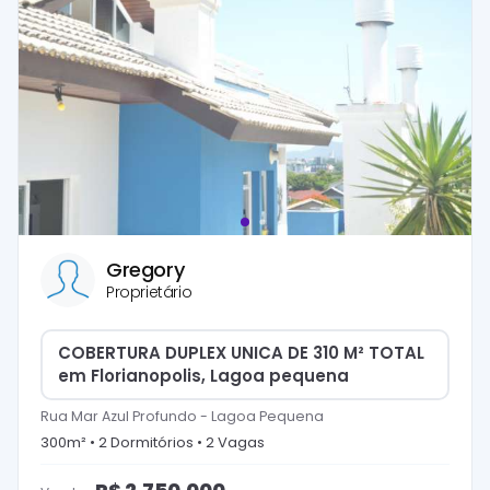
Gregory
Proprietário
COBERTURA DUPLEX UNICA DE 310 M² TOTAL
em Florianopolis, Lagoa pequena
Rua Mar Azul Profundo
-
Lagoa Pequena
300
m² •
2
Dormitório
s
•
2
Vaga
s