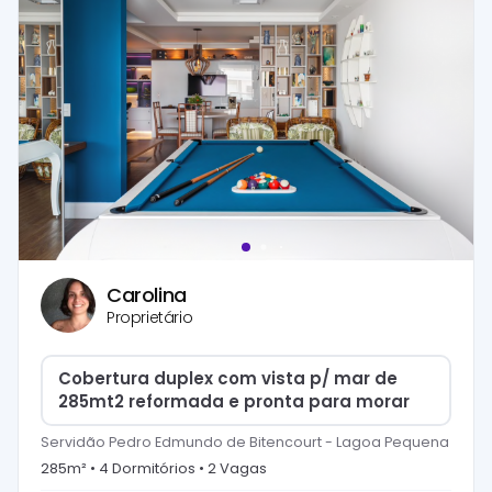
Carolina
Proprietário
Cobertura duplex com vista p/ mar de
285mt2 reformada e pronta para morar
Servidão Pedro Edmundo de Bitencourt
-
Lagoa Pequena
285
m² •
4
Dormitório
s
•
2
Vaga
s