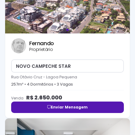
Fernando
Proprietário
NOVO CAMPECHE STAR
Rua Otávio Cruz
-
Lagoa Pequena
257
m² •
4
Dormitório
s
•
3
Vaga
s
R$
2.650.000
Venda
Enviar Mensagem